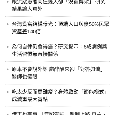
跟流感患者同住幾天卻「沒被傳染」 研究
結果讓人意外
台灣貧富結構曝光：頂端人口與後50%民眾
資產差140倍
為何自律仍會得癌？研究揭示：6成病例與
生活習慣無直接關係
原本不會說外語 麻醉醒來卻「對答如流」
醫師也傻眼
吃太少反而更難瘦？身體啟動「節能模式」
成減重最大盲點
借車也有事 「無照駕駛」新制上路 車主、