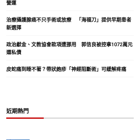
營運
治療攝護腺癌不只手術或放療 「海福刀」提供早期患者
新選擇
政治獻金、文教協會款項遭挪用 郭信良被控拿1072萬元
還私債
皮蛇痛到睡不著？帶狀皰疹「神經阻斷術」可緩解疼痛
近期熱門