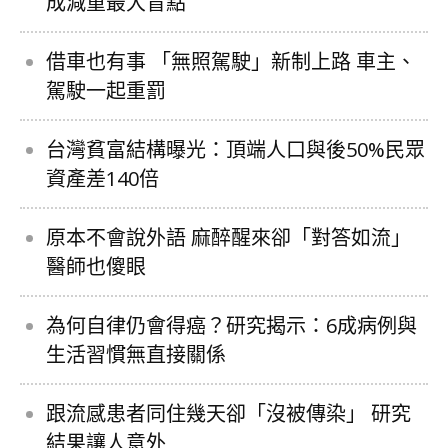
成減重最大盲點
借車也有事 「無照駕駛」新制上路 車主、
駕駛一起重罰
台灣貧富結構曝光：頂端人口與後50%民眾
資產差140倍
原本不會說外語 麻醉醒來卻「對答如流」
醫師也傻眼
為何自律仍會得癌？研究揭示：6成病例與
生活習慣無直接關係
跟流感患者同住幾天卻「沒被傳染」 研究
結果讓人意外