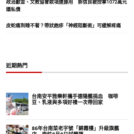
政治獻金、文教協會款項遭挪用 郭信良被控拿1072萬元
還私債
皮蛇痛到睡不著？帶狀皰疹「神經阻斷術」可緩解疼痛
近期熱門