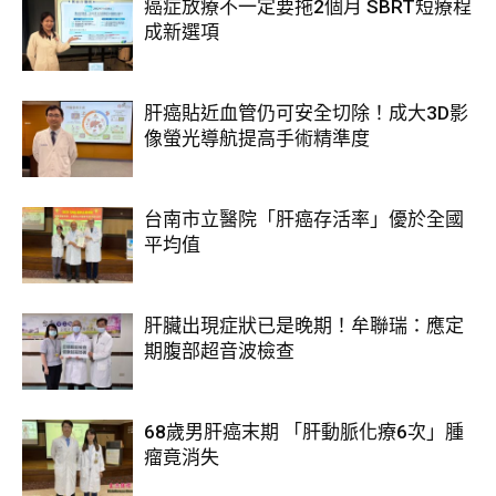
癌症放療不一定要拖2個月 SBRT短療程
成新選項
肝癌貼近血管仍可安全切除！成大3D影
像螢光導航提高手術精準度
台南市立醫院「肝癌存活率」優於全國
平均值
肝臟出現症狀已是晚期！牟聯瑞：應定
期腹部超音波檢查
68歲男肝癌末期 「肝動脈化療6次」腫
瘤竟消失