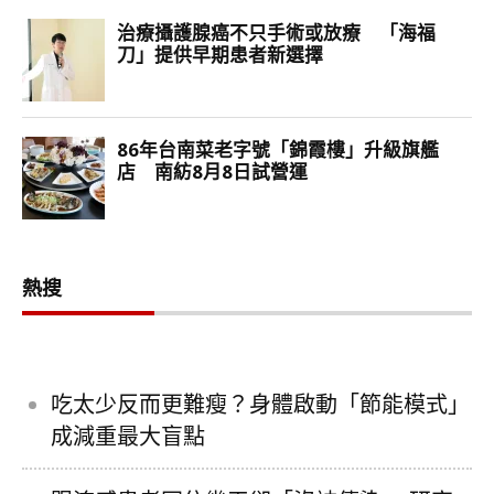
熱搜
吃太少反而更難瘦？身體啟動「節能模式」
成減重最大盲點