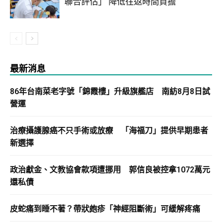
聯合評估」 降低往返時間負擔
最新消息
86年台南菜老字號「錦霞樓」升級旗艦店 南紡8月8日試
營運
治療攝護腺癌不只手術或放療 「海福刀」提供早期患者
新選擇
政治獻金、文教協會款項遭挪用 郭信良被控拿1072萬元
還私債
皮蛇痛到睡不著？帶狀皰疹「神經阻斷術」可緩解疼痛