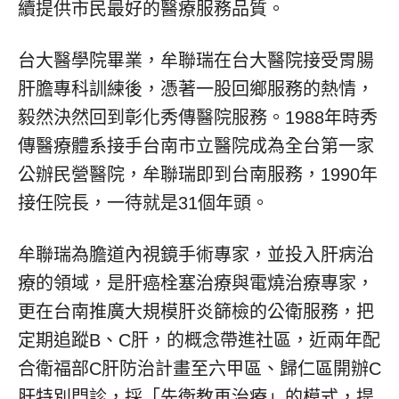
續提供市民最好的醫療服務品質。
台大醫學院畢業，牟聯瑞在台大醫院接受胃腸
肝膽專科訓練後，憑著一股回鄉服務的熱情，
毅然決然回到彰化秀傳醫院服務。1988年時秀
傳醫療體系接手台南市立醫院成為全台第一家
公辦民營醫院，牟聯瑞即到台南服務，1990年
接任院長，一待就是31個年頭。
牟聯瑞為膽道內視鏡手術專家，並投入肝病治
療的領域，是肝癌栓塞治療與電燒治療專家，
更在台南推廣大規模肝炎篩檢的公衛服務，把
定期追蹤B、C肝，的概念帶進社區，近兩年配
合衛福部C肝防治計畫至六甲區、歸仁區開辦C
肝特別門診，採「先衛教再治療」的模式，提