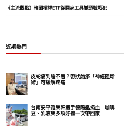
《主流觀點》韓國槓桿ETF從翻身工具變頭號戰犯
近期熱門