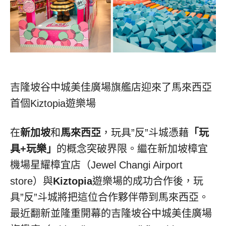
吉隆坡谷中城美佳廣場旗艦店迎來了馬來西亞
首個Kiztopia遊樂場
在
新加坡
和
馬來西亞
，玩具”反”斗城憑藉
「玩
具
+
玩樂」
的概念突破界限。繼在新加坡樟宜
機場星耀樟宜店（Jewel Changi Airport
store）與
Kiztopia
遊樂場的成功合作後，玩
具”反”斗城將把這位合作夥伴帶到馬來西亞。
最近翻新並隆重開幕的吉隆坡谷中城美佳廣場