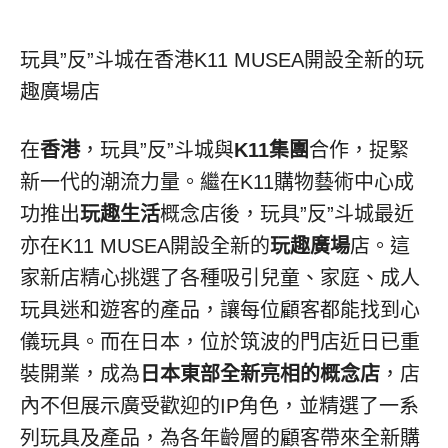
玩具”反”斗城在香港K11 MUSEA開設全新的玩
趣廣場店
在
香港
，玩具”反”斗城與
K11
集團
合作，捉緊
新一代的潮流力量。繼在K11購物藝術中心成
功推出
玩趣生活
概念店後，玩具”反”斗城最近
亦在K11 MUSEA開設全新的
玩趣廣場
店。這
家新店精心挑選了各種吸引兒童、家庭、成人
玩具迷和遊客的產品，讓每位顧客都能找到心
儀玩具。而在日本，位於筑波的門店近日已重
裝開業，成為
日本東部全新亮相的概念店
，店
內不但展示廣受歡迎的IP角色，並精選了一系
列玩具及產品，為各年齡層的顧客帶來全新購