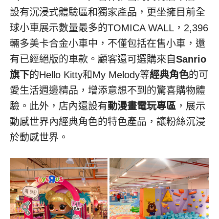
設有沉浸式體驗區和獨家產品，更坐擁目前全
球小車展示數量最多的TOMICA WALL，2,396
輛多美卡合金小車中，不僅包括在售小車，還
有已經絕版的車款。顧客還可選購來自
Sanrio
旗下
的Hello Kitty和My Melody等
經典角色
的可
愛生活週邊精品，增添意想不到的驚喜購物體
驗。此外，店內還設有
動漫畫電玩專區
，展示
動感世界內經典角色的特色產品，讓粉絲沉浸
於動感世界。