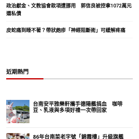
政治獻金、文教協會款項遭挪用 郭信良被控拿1072萬元
還私債
皮蛇痛到睡不著？帶狀皰疹「神經阻斷術」可緩解疼痛
近期熱門