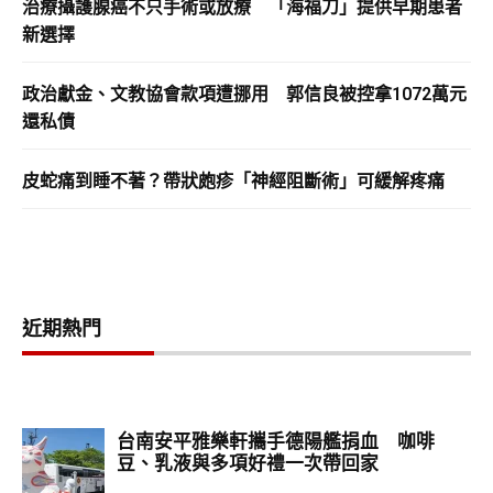
治療攝護腺癌不只手術或放療 「海福刀」提供早期患者
新選擇
政治獻金、文教協會款項遭挪用 郭信良被控拿1072萬元
還私債
皮蛇痛到睡不著？帶狀皰疹「神經阻斷術」可緩解疼痛
近期熱門