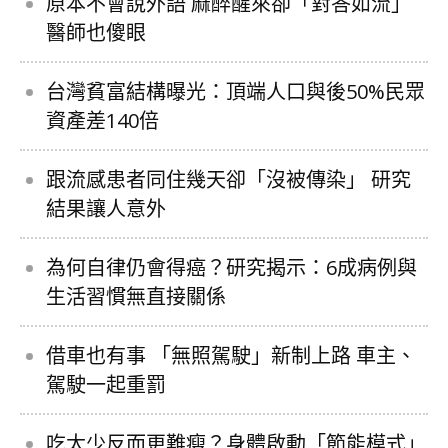
原本不會說外語 麻醉醒來卻「對答如流」
醫師也傻眼
台灣貧富結構曝光：頂端人口與後50%民眾
資產差140倍
跟流感患者同住幾天卻「沒被傳染」 研究
結果讓人意外
為何自律仍會得癌？研究揭示：6成病例與
生活習慣無直接關係
借車也有事 「無照駕駛」新制上路 車主、
駕駛一起重罰
吃太少反而更難瘦？身體啟動「節能模式」