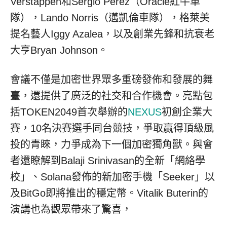
Verstappen和Sergio Pérez（Oracle紅牛車
隊），Lando Norris（邁凱倫車隊），格萊美
提名藝人Iggy Azalea，以及創業先鋒和抗衰老
大亨Bryan Johnson。
會議不僅是加密世界眾多重磅發佈和發展的舞
臺，還提供了廣泛的社交和合作機會。亮點包
括TOKEN2049首次舉辦的
NEXUS
初創企業大
賽，10名決賽選手同台競技，爭取贏得頂級風
投的青睞，力爭成為下一個加密獨角獸。與會
者還瞭解到Balaji Srinivasan的全新「網絡學
校」、Solana發佈的新加密手機「Seeker」以
及BitGo即將推出的穩定幣。Vitalik Buterin的
演講也為觀眾帶來了驚喜，