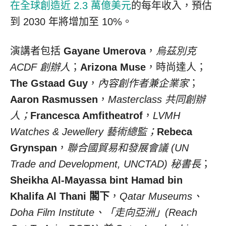
在全球創造近 2.3 萬億美元
的每年收入，預估
到 2030 年將增加至 10%。
演講者包括
Gayane Umerova
，
烏茲別克
ACDF 創辦人
；
Arizona Muse
，時尚達人；
The
Gstaad Guy
，
內容創作者兼企業家
；
Aaron Rasmussen
，
Masterclass 共同創辦
人；
Francesca Amfitheatrof
，
LVMH
Watches & Jewellery 藝術總監；
Rebeca
Grynspan
，
聯合國貿易和發展會議 (UN
Trade and Development, UNCTAD) 秘書長
；
Sheikha Al-Mayassa
bint
Hamad bin
Khalifa Al Thani
閣下
，
Qatar Museums、
Doha Film Institute、「走向亞洲」(Reach