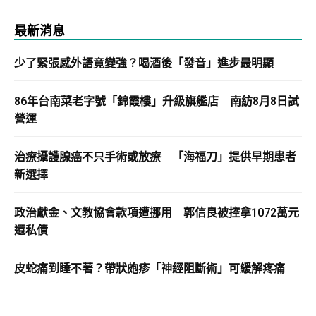
最新消息
少了緊張感外語竟變強？喝酒後「發音」進步最明顯
86年台南菜老字號「錦霞樓」升級旗艦店 南紡8月8日試
營運
治療攝護腺癌不只手術或放療 「海福刀」提供早期患者
新選擇
政治獻金、文教協會款項遭挪用 郭信良被控拿1072萬元
還私債
皮蛇痛到睡不著？帶狀皰疹「神經阻斷術」可緩解疼痛