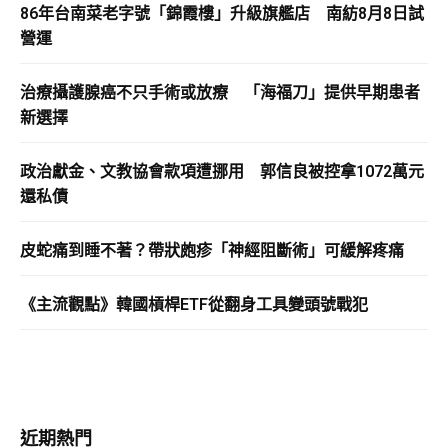
86年台南菜老字號「錦霞樓」升級旗艦店 南紡8月8日試
營運
治療攝護腺癌不只手術或放療 「海福刀」提供早期患者
新選擇
政治獻金、文教協會款項遭挪用 郭信良被控拿1072萬元
還私債
皮蛇痛到睡不著？帶狀皰疹「神經阻斷術」可緩解疼痛
《主流觀點》韓國槓桿ETF從翻身工具變頭號戰犯
近期熱門