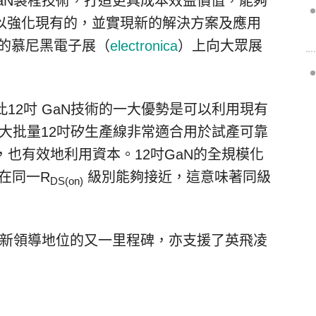
GaN製程技術，打造更具成本效益價值，能夠
以強化現有的，並實現新的解決方案及應用
行的慕尼黑電子展（
electronica
）上向大眾展
12吋 GaN技術的一大優勢是可以利用現有
的大批量12吋矽生產線非常適合用於試產可靠
，也有效地利用資本。12吋GaN的全規模化
在同一R
級別能夠接近，這意味著同級
DS(on)
略創新領導地位的又一里程碑，亦支援了英飛凌