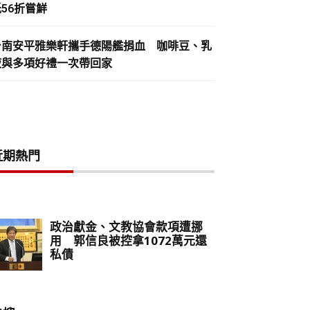
56折嘗鮮
台南安平雅樂軒攜手德陽艦捐血 咖啡豆、乳
液與多項好禮一次帶回家
近期熱門