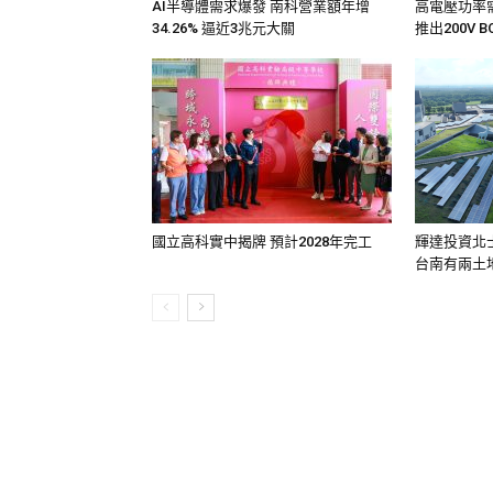
AI半導體需求爆發 南科營業額年增
高電壓功率需求
34.26% 逼近3兆元大關
推出200V
國立高科實中揭牌 預計2028年完工
輝達投資北
台南有兩土