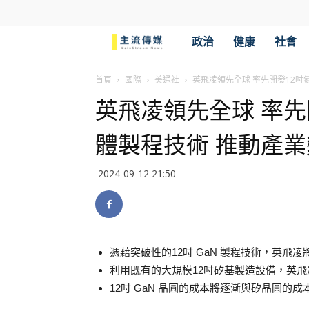
主
政治
健康
社會
流
首頁
國際
美通社
英飛凌領先全球 率先開發12吋
英飛凌領先全球 率先
傳
體製程技術 推動產業
媒
2024-09-12 21:50
憑藉突破性的12吋 GaN 製程技術，英飛凌
利用既有的大規模12吋矽基製造設備，英飛凌
12吋 GaN 晶圓的成本將逐漸與矽晶圓的成