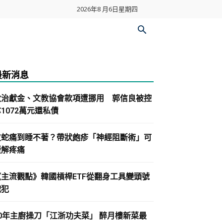
2026年8 月6日星期四
最新消息
政治獻金、文教協會款項遭挪用 郭信良被控
1072萬元還私債
皮蛇痛到睡不著？帶狀皰疹「神經阻斷術」可
緩解疼痛
《主流觀點》韓國槓桿ETF從翻身工具變頭號
戰犯
30年主廚操刀「江浙功夫菜」 醉月樓新菜最