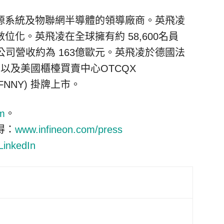
源系統及物聯網半導體的領導廠商。英飛凌
化。英飛凌在全球擁有約 58,600名員
)，公司營收約為 163億歐元。英飛凌於德國法
 以及美國櫃檯買賣中心OTCQX
碼：IFNNY) 掛牌上市。
m
。
得：
www.infineon.com/press
LinkedIn