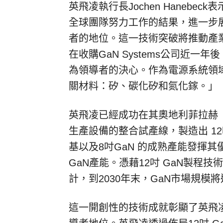
英飛凌執行長Jochen Haneb
全球團隊努力工作的結果，進一步
者的地位。這一技術突破將推動產
在收購GaN Systems公司近一
為領導者的決心。作為電源系統領
關材料：矽、碳化矽和氮化鎵。」
英飛凌已經成功在其奧地利菲拉赫（Vi
生產設備的整合試產線，製造出 12
基以及8吋GaN 的成熟產能發揮
GaN產能。憑藉12吋 GaN製程
計，到2030年末，GaN市場規模
這一開創性的技術成就彰顯了英飛