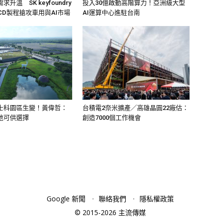
升溫 SK keyfoundry
投入30億啟動高階算力！亞洲級大型
 BCD製程搶攻車用與AI市場
AI運算中心進駐台南
士科園區生變！黃偉哲：
台積電2奈米擴產／高雄晶圓22廠估：
地可供選擇
創造7000個工作機會
Google 新聞
聯絡我們
隱私權政策
© 2015-2026 主流傳媒