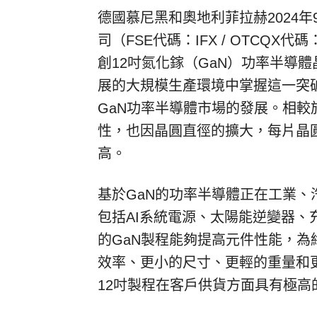
德國慕尼黑和奧地利菲拉赫
2024年
司（FSE代碼：IFX / OTCQX
創12吋氮化鎵（GaN）功率半導
展的大規模生產環境中掌握這一突
GaN功率半導體市場的發展。相較
性，也因晶圓直徑的擴大，每片晶圓
高。
基於GaN的功率半導體正在工業
包括AI系統電源、太陽能逆變器
的GaN製程能夠提高元件性能，
效率、更小的尺寸、更輕的重量和
12吋製程在客戶供貨方面具有極高