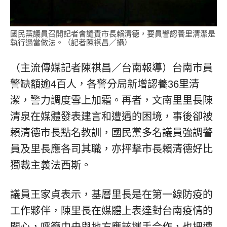
國民黨議員召開記者會譴責市長賴清德，要員警認養里清潔是
執行過當做法。（記者陳祺昌／攝）
（主流傳媒記者陳祺昌／台南報導）台南市員
警缺額逾4百人，各警分局新增認養36里清
潔，警力調度雪上加霜。再者，文南里里長陳
清泉在媒體發表建言和遭遇的困境，事後卻被
賴清德市長點名教訓，國民黨多名議員強調警
員及里長應各司其職，亦抨擊市長賴清德好比
獨裁主義法西斯。
議員王家貞表示，基層里長是在第一線防疫的
工作夥伴，陳里長在媒體上表達對台南疫情的
關心，呼籲中央與地方應該攜手合作，也把遭