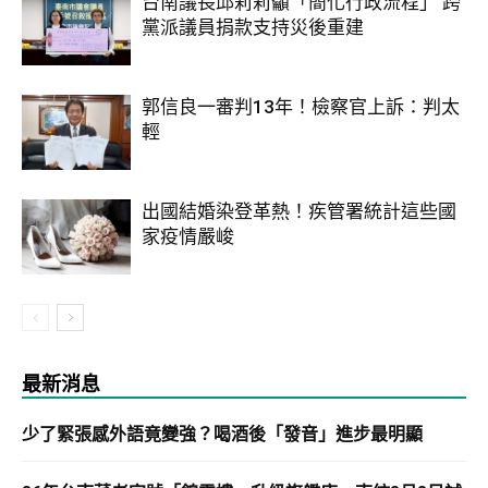
台南議長邱莉莉籲「簡化行政流程」 跨
黨派議員捐款支持災後重建
郭信良一審判13年！檢察官上訴：判太
輕
出國結婚染登革熱！疾管署統計這些國
家疫情嚴峻
最新消息
少了緊張感外語竟變強？喝酒後「發音」進步最明顯