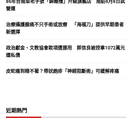
86年台南菜老字號「錦霞樓」升級旗艦店 南紡8月8日試
營運
治療攝護腺癌不只手術或放療 「海福刀」提供早期患者
新選擇
政治獻金、文教協會款項遭挪用 郭信良被控拿1072萬元
還私債
皮蛇痛到睡不著？帶狀皰疹「神經阻斷術」可緩解疼痛
近期熱門