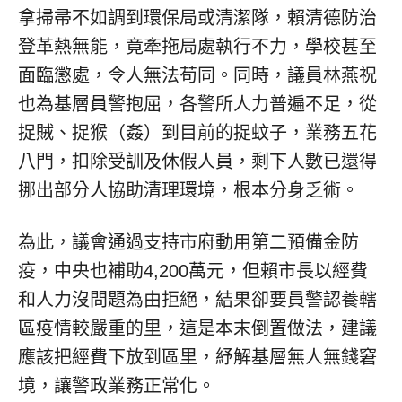
拿掃帚不如調到環保局或清潔隊，賴清德防治
登革熱無能，竟牽拖局處執行不力，學校甚至
面臨懲處，令人無法苟同。同時，議員林燕祝
也為基層員警抱屈，各警所人力普遍不足，從
捉賊、捉猴（姦）到目前的捉蚊子，業務五花
八門，扣除受訓及休假人員，剩下人數已還得
挪出部分人協助清理環境，根本分身乏術。
為此，議會通過支持市府動用第二預備金防
疫，中央也補助4,200萬元，但賴市長以經費
和人力沒問題為由拒絕，結果卻要員警認養轄
區疫情較嚴重的里，這是本末倒置做法，建議
應該把經費下放到區里，紓解基層無人無錢窘
境，讓警政業務正常化。