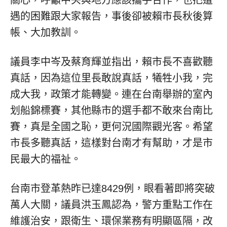
遇的困難跟大家報告，事後卻被賴市長秋後算
帳、大加教訓。
議員李中岑及蔡育輝並指出，賴市長不喜歡聽
真話，因為這位里長敢說真話，犧牲小我，完
成大我，政策才能轉變。連在台南舉辦的室內
划船錦標賽，其他縣市的選手都不敢來台南比
賽，真是全國之恥，更何況國際觀光客。希望
市長多聽真話，這樣對台南才有幫助，才是市
民最大的福祉。
台南市登革熱昨已達8429例，眼看著即將突破
萬人大關，議員洪玉鳳認為，警方重點工作在
維護治安，跟衛生、環保業務有明顯區隔，改