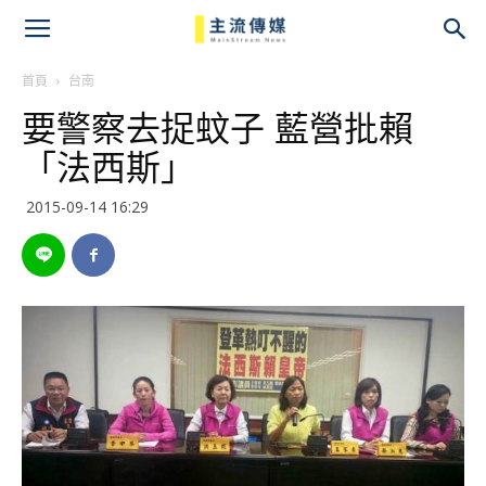
主
流
首頁
台南
要警察去捉蚊子 藍營批賴
傳
「法西斯」
媒
2015-09-14 16:29