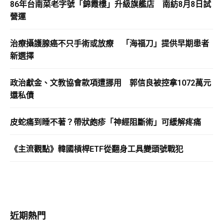
86年台南菜老字號「錦霞樓」升級旗艦店 南紡8月8日試
營運
治療攝護腺癌不只手術或放療 「海福刀」提供早期患者
新選擇
政治獻金、文教協會款項遭挪用 郭信良被控拿1072萬元
還私債
皮蛇痛到睡不著？帶狀皰疹「神經阻斷術」可緩解疼痛
《主流觀點》韓國槓桿ETF從翻身工具變頭號戰犯
近期熱門