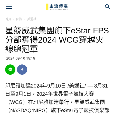
主
流
首頁
國際
美通社
星競威武集團旗下eStar FPS
傳
分部奪得2024 WCG穿越火
媒
線總冠軍
2024-09-10 18:18
印尼雅加達
2024年9月10日
/美通社/ — 8月31
日至9月1日，2024年世界電子競技大賽
（WCG）在印尼雅加達舉行。星競威武集團
（NASDAQ:NIPG）旗下eStar電子競技俱樂部