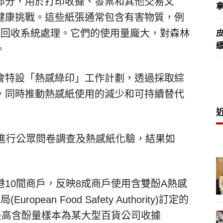
部分，用於打印收據、發票和其他交易文
拿
健康挑戰。這些紙張通常包含有害物質，例
規回收系統處理。它們的使用量龐大，對森林
。
會特設「熱感綠印」工作計劃，透過採取綜
，同時推動熱感紙使用的減少和可持續替代
間進行公眾問卷調查及熱感紙化驗，結果如
10間商戶，反映8成商戶使用含雙酚A熱感
ean Food Safety Authority)訂定的
最高含酚量樣本為某大型百貨公司收據