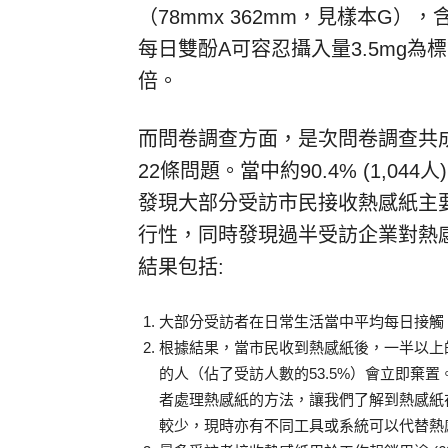
（78mmx 362mm，見樣本G），
每日雙酚A可容忍攝入量3.5mg
倍。
而問卷調查方面，是次問卷調查共成
22條問題。當中約90.4% (1,04
發現大部分受訪市民接收熱感紙主
行性，同時發現過半受訪企業對熱
結果包括:
大部分受訪者在日常生活當中平均每日接觸 2 張 (2
根據結果，當市民收到熱感紙後，一半以上的
的人（佔了受訪人數的53.5%）會立即棄置
者處理熱感紙的方法，讓我們了解到熱感紙
較少，現時亦有不同工具或系統可以代替熱