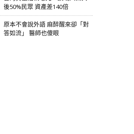
後50%民眾 資產差140倍
原本不會說外語 麻醉醒來卻「對
答如流」 醫師也傻眼