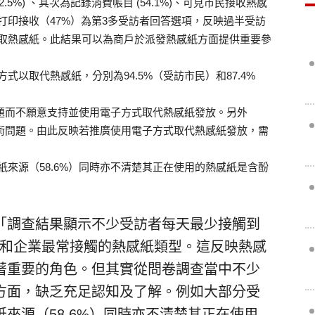
5%) 、其次為記錄消費帳目 (54.1%)、可見市民接收熱感
打印接收（47%）為第3多受訪者回答選項，反映過半受訪
取熱感紙。此結果可以為商戶於派發熱感紙方面提供重要參
以取代熱感紙，分別為94.5%（受訪市民）和87.4%
問題而不願意支持並使用電子方式取代熱感紙發放。另外
技術問題。由此反映若推廣使用電子方式取代熱感紙發放，需
來源（58.6%）同時亦不清楚其正在使用的熱感紙是含酚
「調查結果顯示不少受訪者每天最少接觸到
和企業最常接觸的熱感紙類型。這反映熱感
著重要的角色。但其實從問卷調查當中不少
方面，缺乏充足認知及了解。例如大部分受
來源（58.6%）同時亦不清楚其正在使用