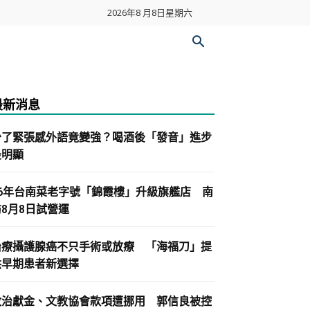
2026年8 月8日星期六
最新消息
少了緊張感外語竟變強？喝酒後「發音」進步
最明顯
86年台南菜老字號「錦霞樓」升級旗艦店 南
紡8月8日試營運
治療攝護腺癌不只手術或放療 「海福刀」提
供早期患者新選擇
政治獻金、文教協會款項遭挪用 郭信良被控