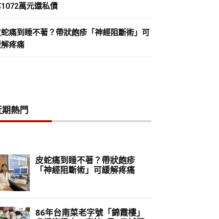
1072萬元還私債
皮蛇痛到睡不著？帶狀皰疹「神經阻斷術」可
緩解疼痛
近期熱門