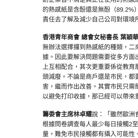
的熱感紙是含酚還是無酚（89.2
責任去了解及減少自己公司對環境
香港青年商會 總會女秘書長 葉穎
無辦法選擇攞到熱感紙的種類，二
據。因此要解決問題需要從多方面
上互相配合，其次更重要係從教育
頭減廢。不論是商戶還是市民，都
害，繼而作出改善。其實市民只需
以避免打印收據，那已經可以帶來
籌委會主席林卓耀
說：「雖然歐洲
根據問卷調查每人最少每日接觸2至
量，難免市民接觸都有攝入可能性