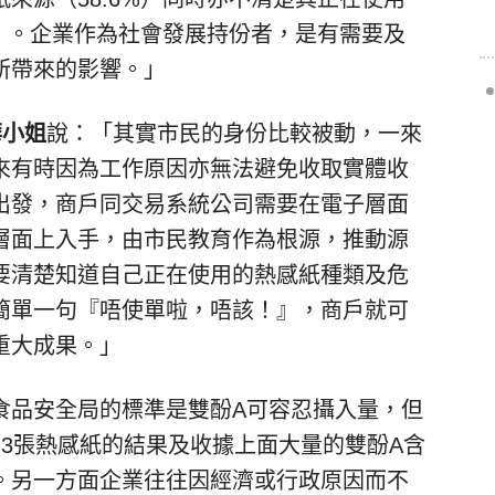
%）。企業作為社會發展持份者，是有需要及
所帶來的影響。
」
華
小姐
說：「其實市民的身份比較被動，一來
來有時因為工作原因亦無法避免收取實體收
出發，商戶同交易系統公司需要在電子層面
層面上入手，由市民教育作為根源，推動源
要清楚知道自己正在使用的熱感紙種類及危
簡單一句
『
唔使單啦，唔該！
』
，商戶就可
重大成果。」
食品安全局的標準是雙酚A可容忍攝入量，但
3張熱感紙的結果及收據上面大量的雙酚A含
。另一方面企業往往因經濟或行政原因而不