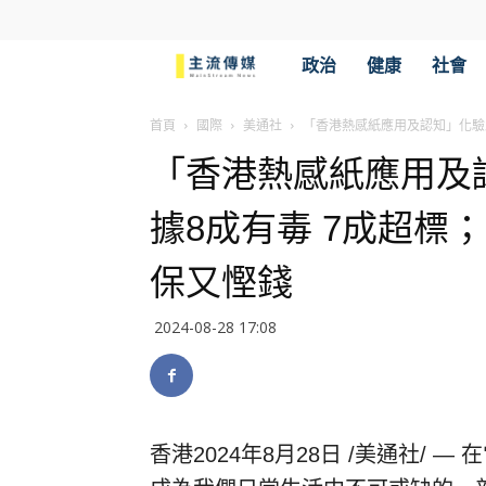
主
政治
健康
社會
流
首頁
國際
美通社
「香港熱感紙應用及認知」化驗
「香港熱感紙應用及
傳
據8成有毒 7成超標
媒
保又慳錢
2024-08-28 17:08
香港
2024年8月28日
/美通社/ —