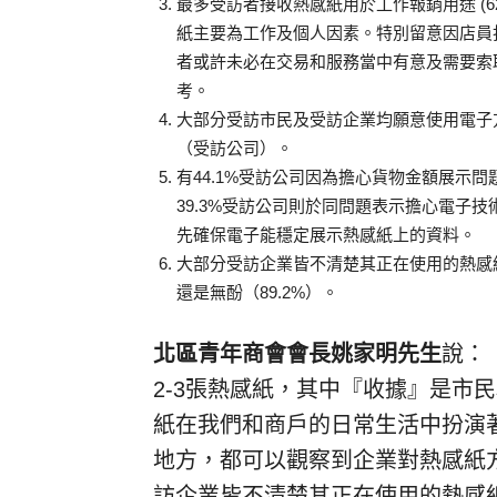
最多受訪者接收熱感紙用於工作報銷用途 (62.
紙主要為工作及個人因素。特別留意因店員
者或許未必在交易和服務當中有意及需要索
考。
大部分受訪市民及受訪企業均願意使用電子方式
（受訪公司）。
有44.1%受訪公司因為擔心貨物金額展示
39.3%受訪公司則於同問題表示擔心電子
先確保電子能穩定展示熱感紙上的資料。
大部分受訪企業皆不清楚其正在使用的熱感紙
還是無酚（89.2%）。
北區青年商會會長姚家明先生
說：
2-3張熱感紙，其中
『
收據
』
是市民
紙在我們和商戶的日常生活中扮演
地方，都可以觀察到企業對熱感紙
訪企業皆不清楚其正在使用的熱感紙