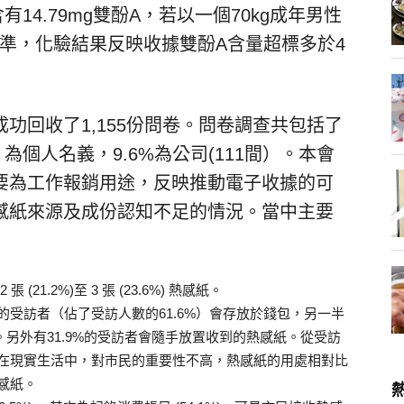
含有14.79mg雙酚A，若以一個70kg成年男性
為標準，化驗結果反映收據雙酚A含量超標多於4
功回收了1,155份問卷。問卷調查共包括了
4人) 為個人名義，9.6%為公司(111間）。本會
要為工作報銷用途，反映推動電子收據的可
感紙來源及成份認知不足的情況。當中主要
1.2%)至 3 張 (23.6%) 熱感紙。
受訪者（佔了受訪人數的61.6%）會存放於錢包，另一半
。另外有31.9%的受訪者會隨手放置收到的熱感紙。從受訪
在現實生活中，對市民的重要性不高，熱感紙的用處相對比
感紙。