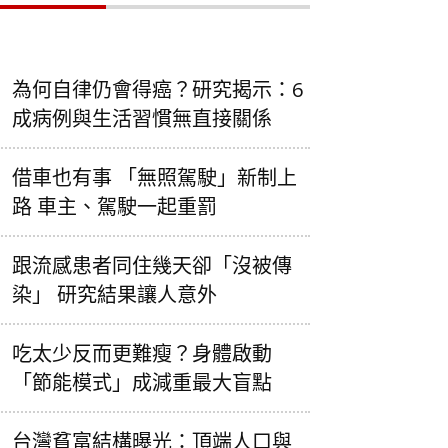
為何自律仍會得癌？研究揭示：6
成病例與生活習慣無直接關係
借車也有事 「無照駕駛」新制上
路 車主、駕駛一起重罰
跟流感患者同住幾天卻「沒被傳
染」 研究結果讓人意外
吃太少反而更難瘦？身體啟動
「節能模式」成減重最大盲點
台灣貧富結構曝光：頂端人口與