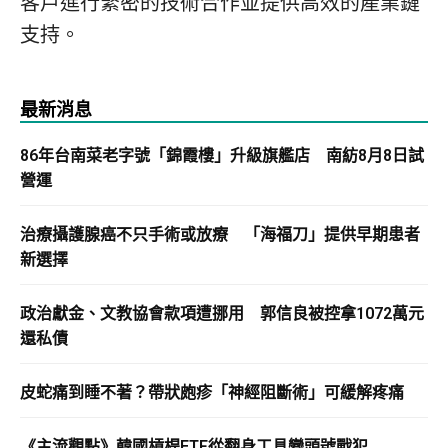
客戶進行緊密的技術合作並提供高效的產業鏈
支持。
最新消息
86年台南菜老字號「錦霞樓」升級旗艦店 南紡8月8日試
營運
治療攝護腺癌不只手術或放療 「海福刀」提供早期患者
新選擇
政治獻金、文教協會款項遭挪用 郭信良被控拿1072萬元
還私債
皮蛇痛到睡不著？帶狀皰疹「神經阻斷術」可緩解疼痛
《主流觀點》韓國槓桿ETF從翻身工具變頭號戰犯