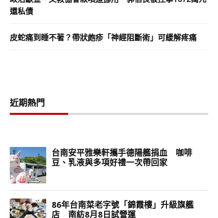
還私債
皮蛇痛到睡不著？帶狀皰疹「神經阻斷術」可緩解疼痛
近期熱門