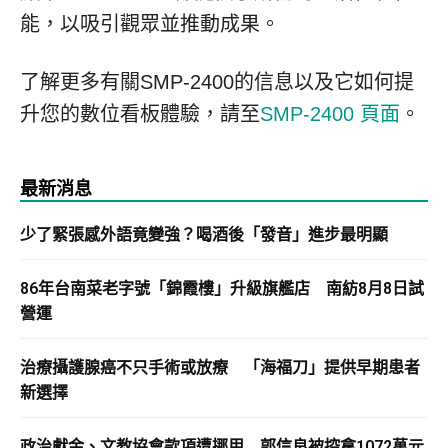
能，以吸引觀眾並推動成果。
了解更多有關SMP-2400的信息以及它如何提
升您的數位看板體驗，請至
SMP-2400 頁面
。
最新消息
少了緊張感外語竟變強？喝酒後「發音」進步最明顯
86年台南菜老字號「錦霞樓」升級旗艦店 南紡8月8日試
營運
治療攝護腺癌不只手術或放療 「海福刀」提供早期患者
新選擇
政治獻金、文教協會款項遭挪用 郭信良被控拿1072萬元