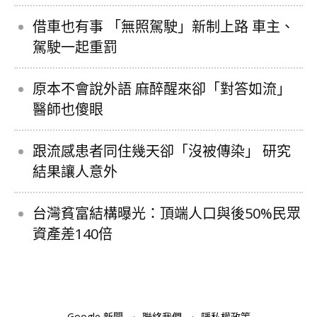
借車也有事 「無照駕駛」新制上路 車主、
駕駛一起重罰
原本不會說外語 麻醉醒來卻「對答如流」
醫師也傻眼
跟流感患者同住幾天卻「沒被傳染」 研究
結果讓人意外
台灣貧富結構曝光：頂端人口與後50%民眾
資產差140倍
Google 新聞
聯絡我們
隱私權政策