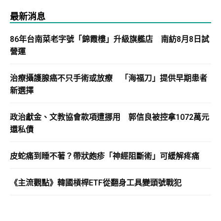
最新消息
86年台南菜老字號「錦霞樓」升級旗艦店 南紡8月8日試
營運
治療攝護腺癌不只手術或放療 「海福刀」提供早期患者
新選擇
政治獻金、文教協會款項遭挪用 郭信良被控拿1072萬元
還私債
皮蛇痛到睡不著？帶狀皰疹「神經阻斷術」可緩解疼痛
《主流觀點》韓國槓桿ETF從翻身工具變頭號戰犯