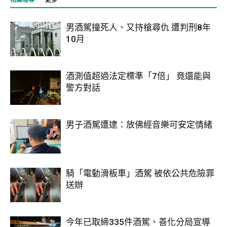
男酒駕撞死人、又持槍尋仇 遭判刑8年
10月
酒測值超過法定標準「7倍」 竟還能與
警方對話
男子酒駕遭逮：放佛經音樂可安定情緒
騎「電動滑板車」酒駕 被依公共危險罪
送辦
今年已取締335件酒駕、善化分局宣導