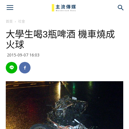
主
流
首頁
社會
大學生喝3瓶啤酒 機車燒成
傳
火球
媒
2015-09-07 16:03