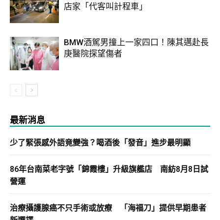
店家「代客叫計程車」
BMW酒駕男撞上一家四口！陳其邁赴長
庚醫院探望傷者
最新消息
少了緊張感外語竟變強？喝酒後「發音」進步最明顯
86年台南菜老字號「錦霞樓」升級旗艦店 南紡8月8日試
營運
治療攝護腺癌不只手術或放療 「海福刀」提供早期患者