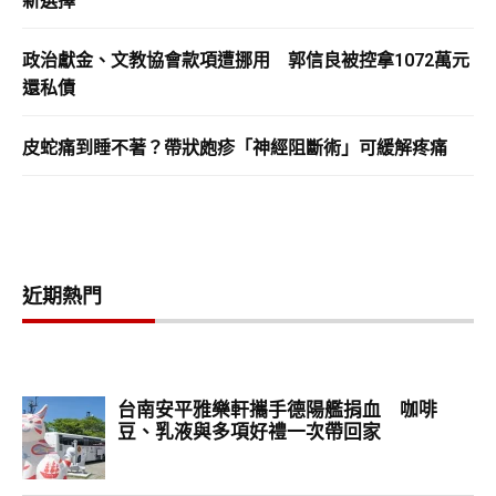
新選擇
政治獻金、文教協會款項遭挪用 郭信良被控拿1072萬元
還私債
皮蛇痛到睡不著？帶狀皰疹「神經阻斷術」可緩解疼痛
近期熱門