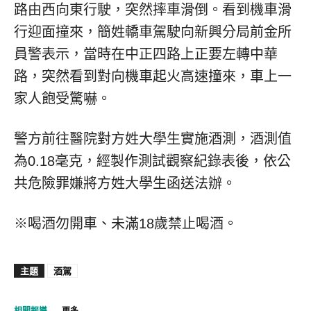
路由西向東行駛，突然摔車滑倒。看到機車滑
行迎面撞來，簡姓轎車駕駛向新興分局前金所
員警表示，當時在中正四路上正要左轉中華
路，突然看到對向機車起火高速撞來，車上一
家人飽受驚嚇。
警方前往醫院對方姓大學生實施酒測，酒測值
為0.18毫克，經製作測試觀察紀錄表後，依公
共危險罪嫌將方姓大學生函送法辦。
※喝酒勿開車、未滿18歲禁止喝酒。
主題
酒駕
相關報導
更多