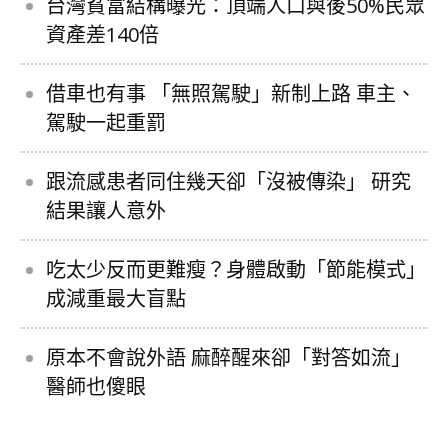
台灣貧富結構曝光：頂端人口與後50%民眾
資產差140倍
借車也有事 「無照駕駛」新制上路 車主、
駕駛一起重罰
跟流感患者同住幾天卻「沒被傳染」 研究
結果讓人意外
吃太少反而更難瘦？身體啟動「節能模式」
成減重最大盲點
原本不會說外語 麻醉醒來卻「對答如流」
醫師也傻眼