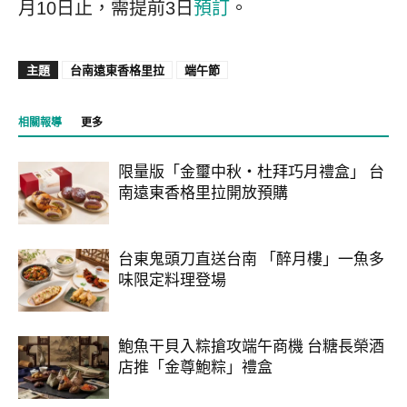
月10日止，需提前3日
預訂
。
主題
台南遠東香格里拉
端午節
相關報導
更多
限量版「金璽中秋・杜拜巧月禮盒」 台
南遠東香格里拉開放預購
台東鬼頭刀直送台南 「醉月樓」一魚多
味限定料理登場
鮑魚干貝入粽搶攻端午商機 台糖長榮酒
店推「金尊鮑粽」禮盒