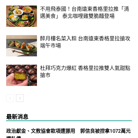
不用飛泰國！台南遠東香格里拉推「清
邁美食」 泰北咖哩雞雙脆麵登場
醉月樓名菜入粽 台南遠東香格里拉搶攻
端午市場
杜拜巧克力爆紅 香格里拉推雙人氣甜點
搶市
最新消息
政治獻金、文教協會款項遭挪用 郭信良被控拿1072萬元