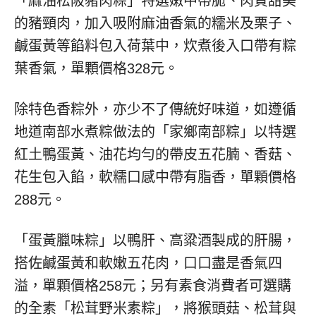
「麻油松阪豬肉粽」特選嫩中帶脆、肉質甜美
的豬頸肉，加入吸附麻油香氣的糯米及栗子、
鹹蛋黃等餡料包入荷葉中，炊煮後入口帶有粽
葉香氣，單顆價格328元。
除特色香粽外，亦少不了傳統好味道，如遵循
地道南部水煮粽做法的「家鄉南部粽」以特選
紅土鴨蛋黃、油花均勻的帶皮五花腩、香菇、
花生包入餡，軟糯口感中帶有脂香，單顆價格
288元。
「蛋黃臘味粽」以鴨肝、高粱酒製成的肝腸，
搭佐鹹蛋黃和軟嫩五花肉，口口盡是香氣四
溢，單顆價格258元；另有素食消費者可選購
的全素「松茸野米素粽」，將猴頭菇、松茸與