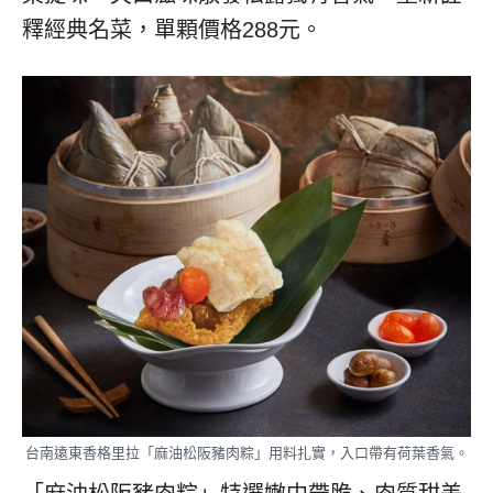
釋經典名菜，單顆價格288元。
台南遠東香格里拉「麻油松阪豬肉粽」用料扎實，入口帶有荷葉香氣。