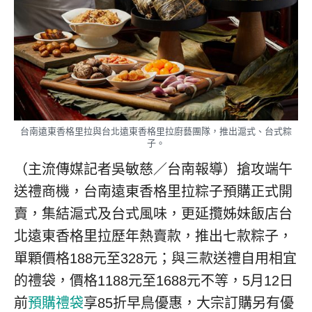
台南遠東香格里拉與台北遠東香格里拉廚藝團隊，推出滬式、台式粽
子。
（主流傳媒記者吳敏慈／台南報導）搶攻端午
送禮商機，台南遠東香格里拉粽子預購正式開
賣，集結滬式及台式風味，更延攬姊妹飯店台
北遠東香格里拉歷年熱賣款，推出七款粽子，
單顆價格188元至328元；與三款送禮自用相宜
的禮袋，價格1188元至1688元不等，5月12日
前
預購禮袋
享85折早鳥優惠，大宗訂購另有優