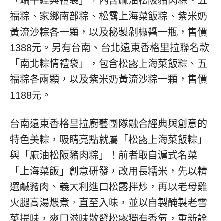
「端午經典禮袋」，內含麻油松阪豬肉粽、五
福粽、家鄉南部粽、松露上海菜飯粽、紫米奶
黃流沙粽各一顆，以及秘製剁椒醬一瓶，售價
1388元。另有台南、台北遠東香格里拉聯名款
「南北粽情禮袋」，包含松露上海菜飯粽、五
福粽各兩顆，以及紫米奶黃流沙粽一顆，售價
1188元。
台南遠東香格里拉廚藝團隊融合經典與創意的
特色美粽，吸睛亮點就屬「松露上海菜飯粽」
與「麻油松阪豬肉粽」！前者取自滬式名菜
「上海菜飯」創意研發，改用長糯米，先以精
選鹹豬肉、義大利進口松露拌炒，再以老母雞
火腿高湯煨煮，直至入味，並以自製醃製老雪
菜提味，爽口滋味散發松露獨有香氣，重新詮