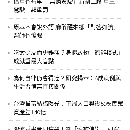
借車也有事 「無照駕駛」新制上路 車主、
駕駛一起重罰
原本不會說外語 麻醉醒來卻「對答如流」
醫師也傻眼
吃太少反而更難瘦？身體啟動「節能模式」
成減重最大盲點
為何自律仍會得癌？研究揭示：6成病例與
生活習慣無直接關係
台灣貧富結構曝光：頂端人口與後50%民眾
資產差140倍
跟流感患者同住幾天卻「沒被傳染」 研究