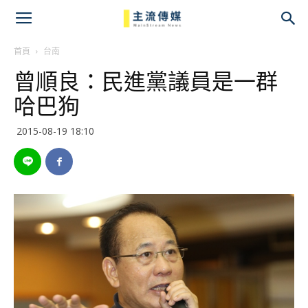
主
流
首頁
台南
曾順良：民進黨議員是一群
傳
哈巴狗
媒
2015-08-19 18:10