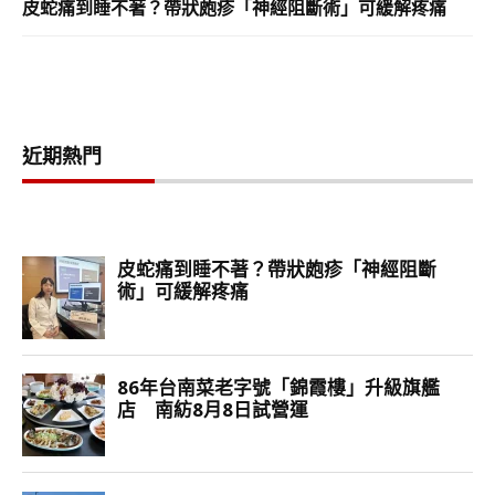
皮蛇痛到睡不著？帶狀皰疹「神經阻斷術」可緩解疼痛
近期熱門