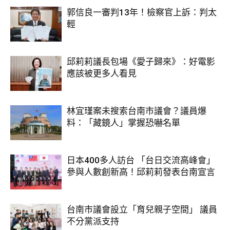
郭信良一審判13年！檢察官上訴：判太
輕
邱莉莉議長包場《愛子歸來》：好電影
應該被更多人看見
林宜瑾案未搜索台南市議會？議員爆
料：「藏鏡人」掌握恐嚇名單
日本400多人訪台 「台日交流高峰會」
參與人數創新高！邱莉莉發表台南宣言
台南市議會設立「育兒親子空間」 議員
不分黨派支持