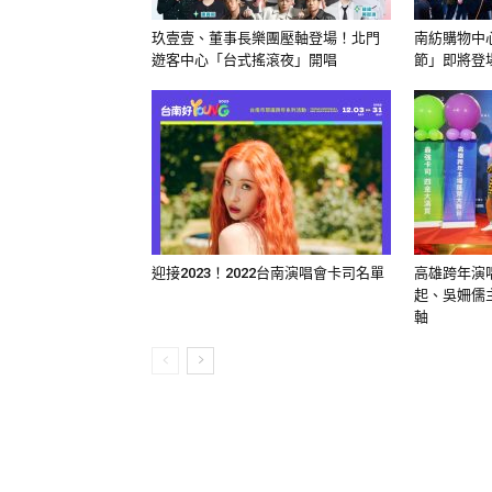
玖壹壹、董事長樂團壓軸登場！北門
南紡購物中心
遊客中心「台式搖滾夜」開唱
節」即將登
迎接2023！2022台南演唱會卡司名單
高雄跨年演
起、吳姍儒主持
軸