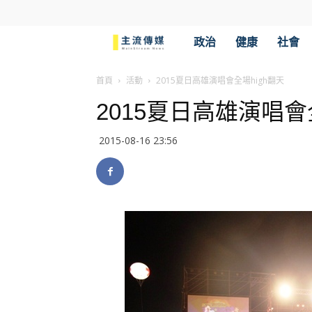
主
政治
健康
社會
流
首頁
活動
2015夏日高雄演唱會全場high翻天
2015夏日高雄演唱會
傳
2015-08-16 23:56
媒