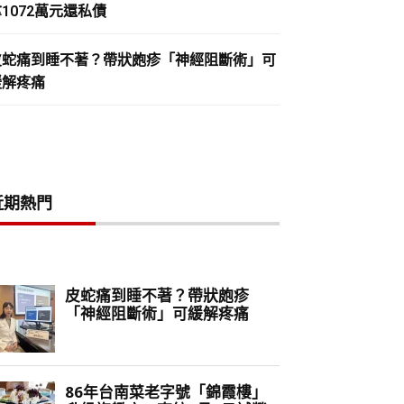
1072萬元還私債
皮蛇痛到睡不著？帶狀皰疹「神經阻斷術」可
緩解疼痛
近期熱門