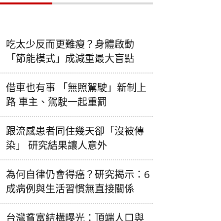
吃太少反而更難瘦？身體啟動
「節能模式」成減重最大盲點
借車也有事 「無照駕駛」新制上
路 車主、駕駛一起重罰
跟流感患者同住幾天卻「沒被傳
染」 研究結果讓人意外
為何自律仍會得癌？研究揭示：6
成病例與生活習慣無直接關係
台灣貧富結構曝光：頂端人口與