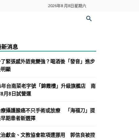
2026年8 月8日星期六
最新消息
少了緊張感外語竟變強？喝酒後「發音」進步
最明顯
86年台南菜老字號「錦霞樓」升級旗艦店 南
紡8月8日試營運
治療攝護腺癌不只手術或放療 「海福刀」提
供早期患者新選擇
政治獻金、文教協會款項遭挪用 郭信良被控