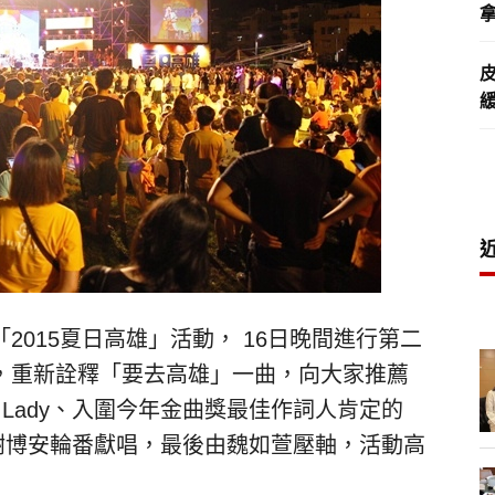
拿
015夏日高雄」活動， 16日晚間進行第二
，重新詮釋「要去高雄」一曲，向大家推薦
 Lady、入圍今年金曲獎最佳作詞人肯定的
謝博安輪番獻唱，最後由魏如萱壓軸，活動高