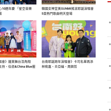
10週年慶 「星空音樂
韓國女神宣美SUNMI搖滾耶誕演唱會
場
5首熱門歌曲明天登場
唱會》蓬萊舞台浩角翔
台南耶誕跨年演唱會》卡司名單再添
、伍佰&China Blue壓
林宥嘉、炎亞綸、周興哲