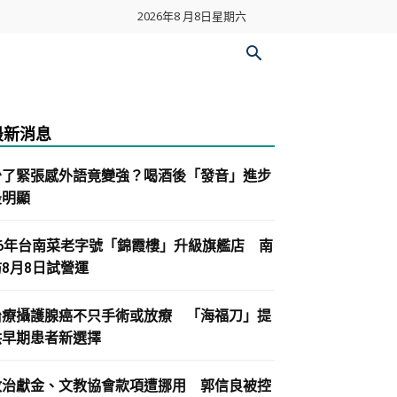
2026年8 月8日星期六
最新消息
少了緊張感外語竟變強？喝酒後「發音」進步
最明顯
86年台南菜老字號「錦霞樓」升級旗艦店 南
紡8月8日試營運
治療攝護腺癌不只手術或放療 「海福刀」提
供早期患者新選擇
政治獻金、文教協會款項遭挪用 郭信良被控