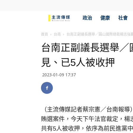
主
政治
健康
社會
流
首頁
台南
台南正副議長選舉／圓山國際總裁楊志強
台南正副議長選舉／
傳
見、已5人被收押
媒
2023-01-09 17:37
（主流傳媒記者蔡宗憲／台南報導
賄選案件，今天下午法官裁定，楊
共有5人被收押，依序為前民進黨