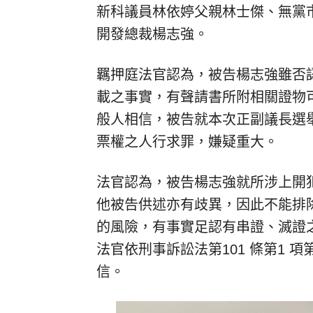
新科議員林依婷父親林士傑、無黨
開發總裁楊志強。
羈押庭法官認為，被告楊志強雖否
載之事實，有聲請書所附相關證物
般人相信，被告就本次正副議長選
票權之人行求罪，嫌疑重大。
法官認為，被告楊志強就所涉上開
他被告供述亦有歧異，因此不能排
的風險，有事實足認有串證、滅證
法官依刑事訴訟法第101 條第1 
信。