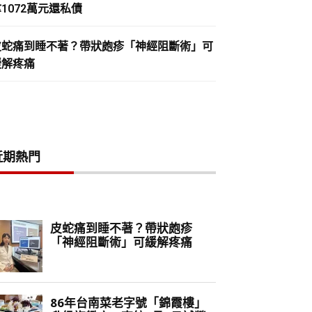
1072萬元還私債
皮蛇痛到睡不著？帶狀皰疹「神經阻斷術」可
緩解疼痛
近期熱門