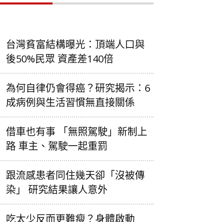
台灣貧富結構曝光：頂端人口與
後50%民眾 資產差140倍
為何自律仍會得癌？研究揭示：6
成病例與生活習慣無直接關係
借車也有事 「無照駕駛」新制上
路 車主、駕駛一起重罰
跟流感患者同住幾天卻「沒被傳
染」 研究結果讓人意外
吃太少反而更難瘦？身體啟動