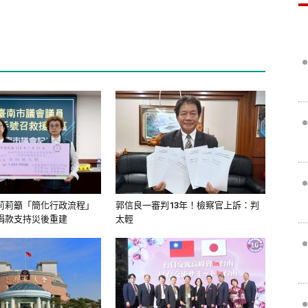
莉莉籲「簡化行政流程」
郭信良一審判13年！檢察官上訴：判
捐款支持災後重建
太輕