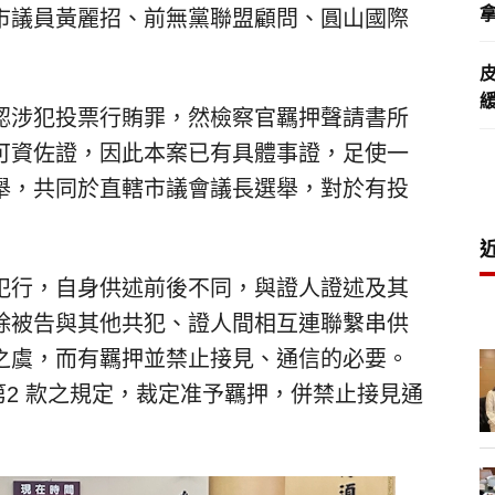
拿
市議員黃麗招、前無黨聯盟顧問、圓山國際
認涉犯投票行賄罪，然檢察官羈押聲請書所
可資佐證，因此本案已有具體事證，足使一
舉，共同於直轄市議會議長選舉，對於有投
犯行，自身供述前後不同，與證人證述及其
除被告與其他共犯、證人間相互連聯繫串供
之虞，而有羈押並禁止接見、通信的必要。
項第2 款之規定，裁定准予羈押，併禁止接見通