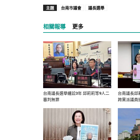
主題
台南市議會
議長選舉
相關報導
更多
台南議長選舉纏訟3年 邱莉莉等9人二
台南議長邱
審判無罪
跨黨派議員