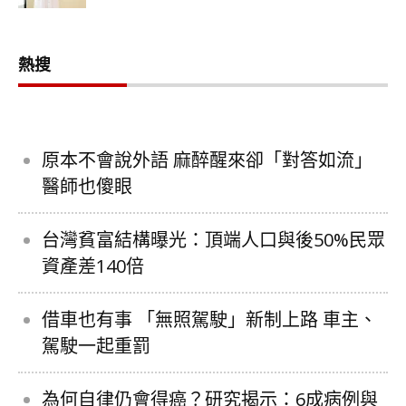
熱搜
原本不會說外語 麻醉醒來卻「對答如流」
醫師也傻眼
台灣貧富結構曝光：頂端人口與後50%民眾
資產差140倍
借車也有事 「無照駕駛」新制上路 車主、
駕駛一起重罰
為何自律仍會得癌？研究揭示：6成病例與