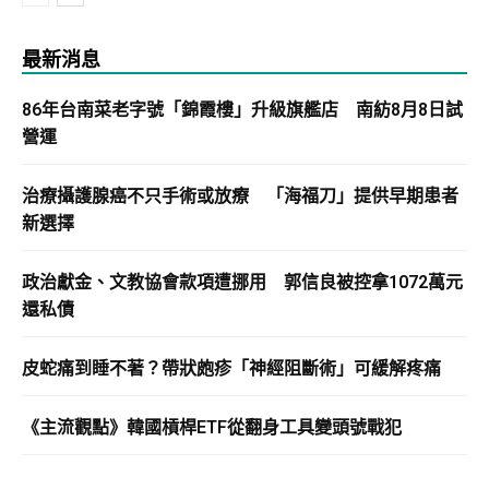
最新消息
86年台南菜老字號「錦霞樓」升級旗艦店 南紡8月8日試
營運
治療攝護腺癌不只手術或放療 「海福刀」提供早期患者
新選擇
政治獻金、文教協會款項遭挪用 郭信良被控拿1072萬元
還私債
皮蛇痛到睡不著？帶狀皰疹「神經阻斷術」可緩解疼痛
《主流觀點》韓國槓桿ETF從翻身工具變頭號戰犯