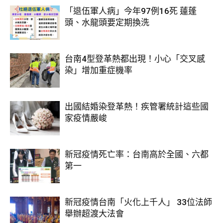
「退伍軍人病」今年97例16死 蓮蓬
頭、水龍頭要定期換洗
台南4型登革熱都出現！小心「交叉感
染」增加重症機率
出國結婚染登革熱！疾管署統計這些國
家疫情嚴峻
新冠疫情死亡率：台南高於全國、六都
第一
新冠疫情台南「火化上千人」 33位法師
舉辦超渡大法會