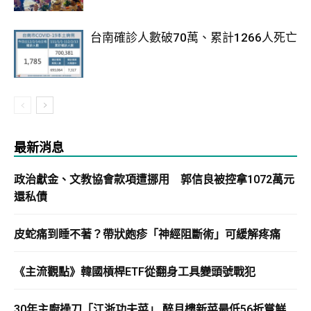
台南確診人數破70萬、累計1266人死亡
最新消息
政治獻金、文教協會款項遭挪用 郭信良被控拿1072萬元
還私債
皮蛇痛到睡不著？帶狀皰疹「神經阻斷術」可緩解疼痛
《主流觀點》韓國槓桿ETF從翻身工具變頭號戰犯
30年主廚操刀「江浙功夫菜」 醉月樓新菜最低56折嘗鮮