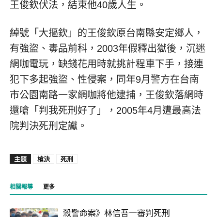
王俊欽伏法，結束他40歲人生。
綽號「大摳欽」的王俊欽原台南縣安定鄉人，
有強盜、毒品前科，2003年假釋出獄後，沉迷
網咖電玩，缺錢花用時就挑計程車下手，接連
犯下多起強盜、性侵案，同年9月警方在台南
市公園南路一家網咖將他逮捕，王俊欽落網時
還嗆「判我死刑好了」，2005年4月遭最高法
院判決死刑定讞。
主題
槍決
死刑
相關報導
更多
殺警命案》林信吾一審判死刑