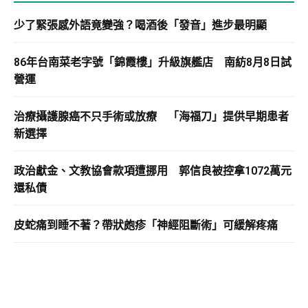
少了緊張感外語竟變強？喝酒後「發音」進步最明顯
86年台南菜老字號「錦霞樓」升級旗艦店 南紡8月8日試
營運
治療攝護腺癌不只手術或放療 「海福刀」提供早期患者
新選擇
政治獻金、文教協會款項遭挪用 郭信良被控拿1072萬元
還私債
皮蛇痛到睡不著？帶狀皰疹「神經阻斷術」可緩解疼痛