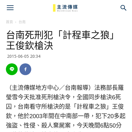
主
流
首頁
台南
台南死刑犯「計程車之狼」
傳
王俊欽槍決
媒
2015-06-05 20:34
（主流傳媒地方中心／台南報導）法務部長羅
瑩雪今天批准死刑槍決令，全國同步槍決6死
囚，台南看守所槍決的是「計程車之狼」王俊
欽，他於2003年間在中南部一帶，犯下20多起
強盜、性侵、殺人棄屍案，今天晚間6點50分