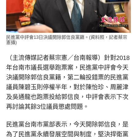
民進黨中評會13日決議開除郭信良黨籍。(資料照，記者蔡宗
憲攝)
（主流傳媒記者蔡宗憲／台南報導）針對2018
年台南市議長選舉跑票案，民進黨中評會今天
決議開除郭信良黨籍，第二輪投錯票的民進黨
議員陳碧玉則停權半年，對於陳怡珍、周麗津
及吳通龍也跑票投給郭信良，中評會表示下次
再討論其餘3位議員懲處問題。
民進黨台南市黨部表示，今天開除郭信良，是
為了民進黨永續發展空間與制度，堅決捍衛黨