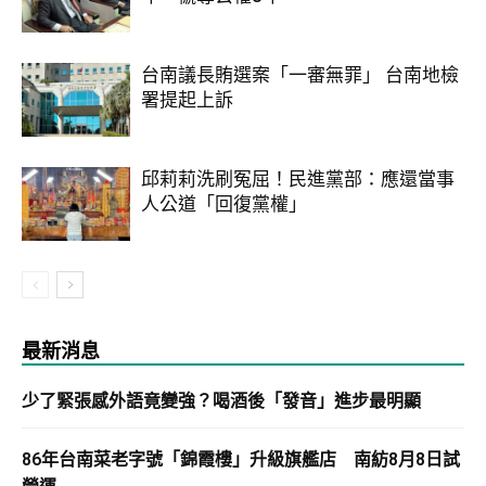
台南議長賄選案「一審無罪」 台南地檢
署提起上訴
邱莉莉洗刷冤屈！民進黨部：應還當事
人公道「回復黨權」
最新消息
少了緊張感外語竟變強？喝酒後「發音」進步最明顯
86年台南菜老字號「錦霞樓」升級旗艦店 南紡8月8日試