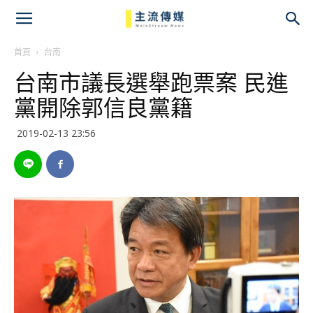
主
流
首頁
台南
台南市議長選舉跑票案 民進
傳
黨開除郭信良黨籍
媒
2019-02-13 23:56