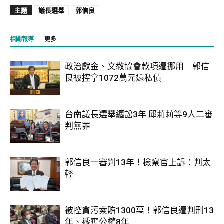
主題
議長選舉
郭信良
相關報導
更多
政治獻金、文教協會款項遭挪用 郭信
良被控拿1072萬元還私債
台南議長選舉纏訟3年 邱莉莉等9人二審
判無罪
郭信良一審判13年！檢察官上訴：判太
輕
被控貪污索賄1300萬！郭信良遭判刑13
年、褫奪公權8年