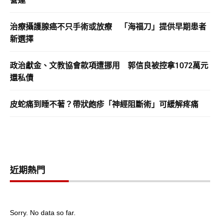
營運
治療攝護腺癌不只手術或放療 「海福刀」提供早期患者
新選擇
政治獻金、文教協會款項遭挪用 郭信良被控拿1072萬元
還私債
皮蛇痛到睡不著？帶狀皰疹「神經阻斷術」可緩解疼痛
近期熱門
Sorry. No data so far.