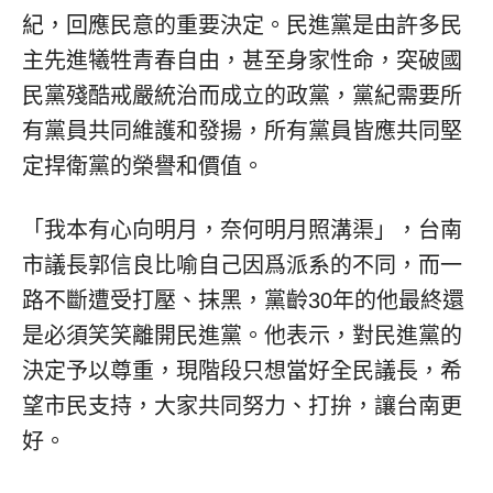
紀，回應民意的重要決定。民進黨是由許多民
主先進犧牲青春自由，甚至身家性命，突破國
民黨殘酷戒嚴統治而成立的政黨，黨紀需要所
有黨員共同維護和發揚，所有黨員皆應共同堅
定捍衛黨的榮譽和價值。
「我本有心向明月，奈何明月照溝渠」，台南
市議長郭信良比喻自己因爲派系的不同，而一
路不斷遭受打壓、抹黑，黨齡30年的他最終還
是必須笑笑離開民進黨。他表示，對民進黨的
決定予以尊重，現階段只想當好全民議長，希
望市民支持，大家共同努力、打拚，讓台南更
好。