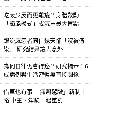
吃太少反而更難瘦？身體啟動
「節能模式」成減重最大盲點
跟流感患者同住幾天卻「沒被傳
染」 研究結果讓人意外
為何自律仍會得癌？研究揭示：6
成病例與生活習慣無直接關係
借車也有事 「無照駕駛」新制上
路 車主、駕駛一起重罰