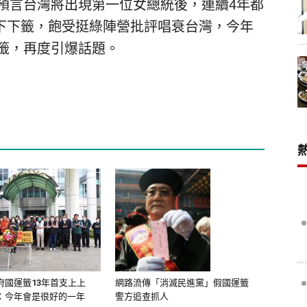
籤預言台灣將出現第一位女總統後，連續4年都
下下籤，飽受挺綠陣營批評唱衰台灣，今年
運籤，再度引爆話題。
府國運籤13年首支上上
網路流傳「消滅民進黨」假國運籤
：今年會是很好的一年
警方追查抓人