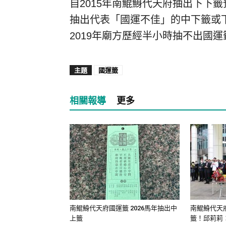
自2015年南鯤鯓代天府抽出下下
抽出代表「國運不佳」的中下籤或
2019年廟方歷經半小時抽不出國
主題
國運籤
相關報導
更多
南鯤鯓代天府國運籤 2026馬年抽出中
南鯤鯓代天
上籤
籤！邱莉莉