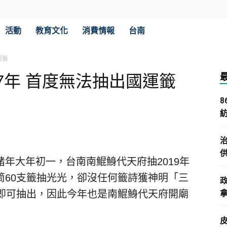
活動
教育文化
消費情報
台南
運籤
7年 首度無法抽出國運籤
年大年初一，台南南鯤鯓代天府抽2019年
筒60支籤抽光光，卻沒任何籤詩獲神明「三
籤即可抽出，因此今年也是南鯤鯓代天府開廟
拿