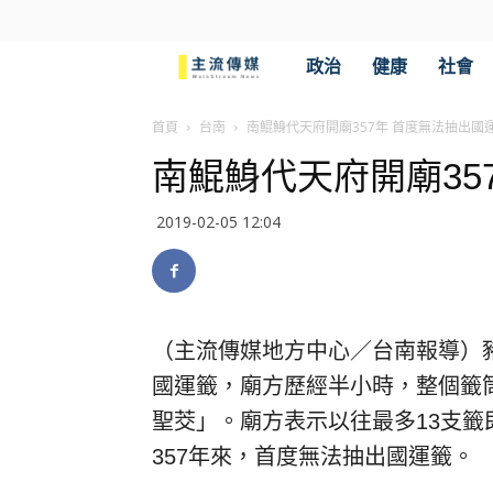
主
政治
健康
社會
流
首頁
台南
南鯤鯓代天府開廟357年 首度無法抽出國
南鯤鯓代天府開廟35
傳
2019-02-05 12:04
媒
（主流傳媒地方中心／台南報導）豬
國運籤，廟方歷經半小時，整個籤
聖茭」。廟方表示以往最多13支
357年來，首度無法抽出國運籤。