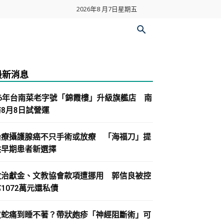
2026年8 月7日星期五
最新消息
86年台南菜老字號「錦霞樓」升級旗艦店 南
紡8月8日試營運
治療攝護腺癌不只手術或放療 「海福刀」提
供早期患者新選擇
政治獻金、文教協會款項遭挪用 郭信良被控
1072萬元還私債
皮蛇痛到睡不著？帶狀皰疹「神經阻斷術」可