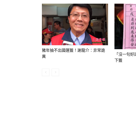
豬年抽不出國運籤！謝龍介：非常詭
「沒一句好
異
下籤