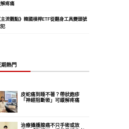
緩解疼痛
《主流觀點》韓國槓桿ETF從翻身工具變頭號
戰犯
近期熱門