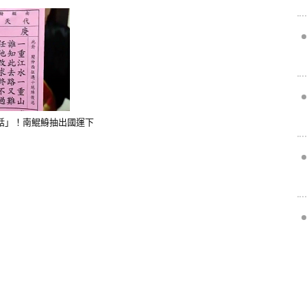
話」！南鯤鯓抽出國運下