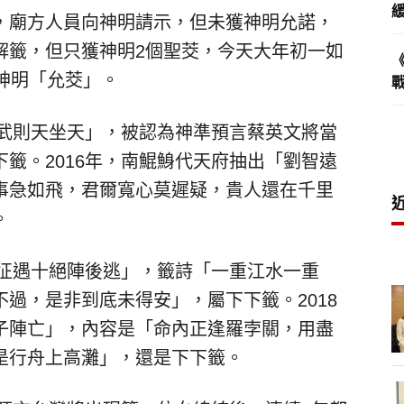
，廟方人員向神明請示，但未獲神明允諾，
解籤，但只獲神明2個聖茭，今天大年初一如
神明「允茭」。
「武則天坐天」，被認為神準預言蔡英文將當
籤。2016年，南鯤鯓代天府抽出「劉智遠
事急如飛，君爾寬心莫遲疑，貴人還在千里
。
西征遇十絕陣後逃」，籤詩「一重江水一重
過，是非到底未得安」，屬下下籤。2018
子陣亡」，內容是「命內正逢羅孛關，用盡
是行舟上高灘」，還是下下籤。