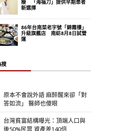
熱搜
原本不會說外語 麻醉醒來卻「對
答如流」 醫師也傻眼
台灣貧富結構曝光：頂端人口與
後50%民眾 資產差140倍