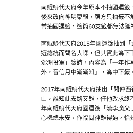
南鯤鯓代天府今年原本不抽國運籤
後來改向神明稟報，廟方只抽籤不
常抽國運籤，籤筒60支籤都無法獲
南鯤鯓代天府2015年國運籤抽到
選總統而聲名大噪，但其實此為下下
邠洲投軍」籤詩，內容為「一年作
外，音信月中漸漸知」，為中下籤
2017年南鯤鯓代天府抽出「聞仲
山，誰知此去路又難，任他改求終不
年南鯤鯓代天府國運籤「漢李廣父
心機總未安，作福問神難得過，恰