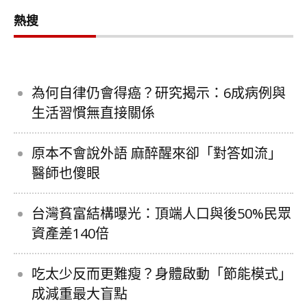
熱搜
為何自律仍會得癌？研究揭示：6成病例與
生活習慣無直接關係
原本不會說外語 麻醉醒來卻「對答如流」
醫師也傻眼
台灣貧富結構曝光：頂端人口與後50%民眾
資產差140倍
吃太少反而更難瘦？身體啟動「節能模式」
成減重最大盲點