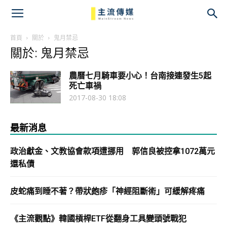
主
流
首頁
關於
鬼月禁忌
關於: 鬼月禁忌
傳
農曆七月騎車要小心！台南接連發生5起
媒
死亡車禍
2017-08-30 18:08
最新消息
政治獻金、文教協會款項遭挪用 郭信良被控拿1072萬元
還私債
皮蛇痛到睡不著？帶狀皰疹「神經阻斷術」可緩解疼痛
《主流觀點》韓國槓桿ETF從翻身工具變頭號戰犯