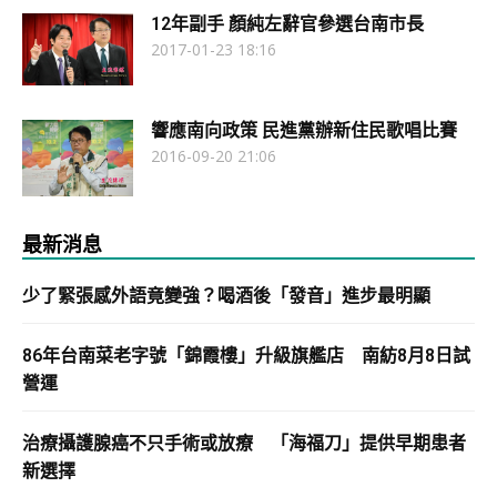
12年副手 顏純左辭官參選台南市長
2017-01-23 18:16
響應南向政策 民進黨辦新住民歌唱比賽
2016-09-20 21:06
最新消息
少了緊張感外語竟變強？喝酒後「發音」進步最明顯
86年台南菜老字號「錦霞樓」升級旗艦店 南紡8月8日試
營運
治療攝護腺癌不只手術或放療 「海福刀」提供早期患者
新選擇