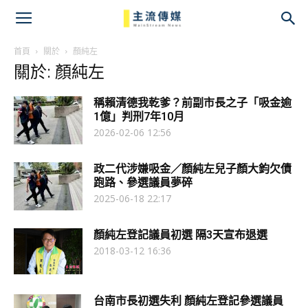
主
流
首頁
關於
顏純左
關於: 顏純左
傳
稱賴清德我乾爹？前副市長之子「吸金逾
媒
1億」判刑7年10月
2026-02-06 12:56
政二代涉嫌吸金／顏純左兒子顏大鈞欠債
跑路、參選議員夢碎
2025-06-18 22:17
顏純左登記議員初選 隔3天宣布退選
2018-03-12 16:36
台南市長初選失利 顏純左登記參選議員