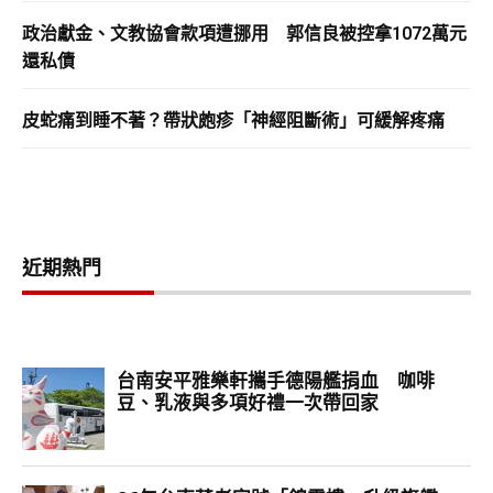
政治獻金、文教協會款項遭挪用 郭信良被控拿1072萬元
還私債
皮蛇痛到睡不著？帶狀皰疹「神經阻斷術」可緩解疼痛
近期熱門