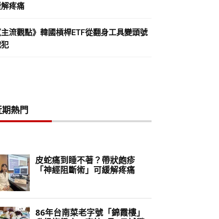
緩解疼痛
《主流觀點》韓國槓桿ETF從翻身工具變頭號
戰犯
近期熱門