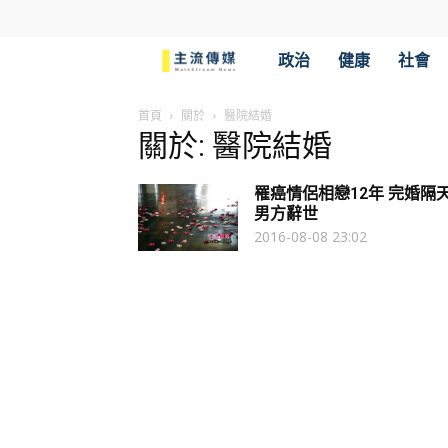
主
政治
健康
社會
流
首頁
關於
醫院結婚
關於: 醫院結婚
傳
罹癌情侶相戀12年 完婚隔
媒
男方辭世
2016-08-08 23:02