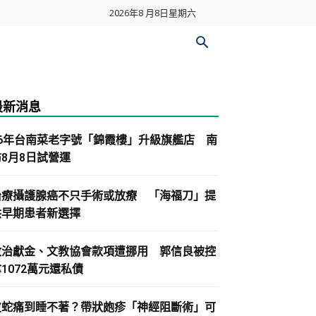
2026年8 月8日星期六
最新消息
86年台南菜老字號「錦霞樓」升級旗艦店 南
紡8月8日試營運
治療攝護腺癌不只手術或放療 「海福刀」提
供早期患者新選擇
政治獻金、文教協會款項遭挪用 郭信良被控
1072萬元還私債
皮蛇痛到睡不著？帶狀皰疹「神經阻斷術」可