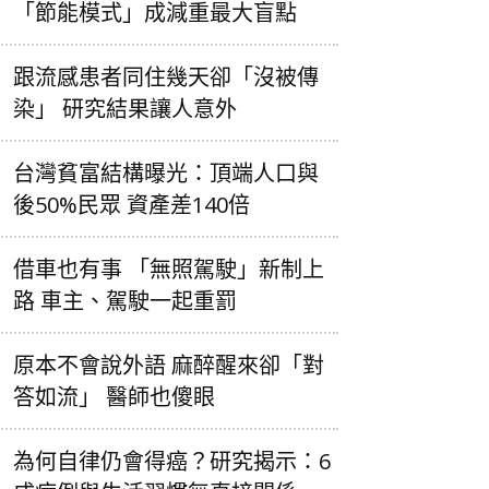
「節能模式」成減重最大盲點
跟流感患者同住幾天卻「沒被傳
染」 研究結果讓人意外
台灣貧富結構曝光：頂端人口與
後50%民眾 資產差140倍
借車也有事 「無照駕駛」新制上
路 車主、駕駛一起重罰
原本不會說外語 麻醉醒來卻「對
答如流」 醫師也傻眼
為何自律仍會得癌？研究揭示：6