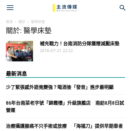
主
流
首頁
關於
醫學床墊
關於: 醫學床墊
傳
補充戰力！台南消防分隊獲贈減壓床墊
媒
2016-07-21 22:22
最新消息
少了緊張感外語竟變強？喝酒後「發音」進步最明顯
86年台南菜老字號「錦霞樓」升級旗艦店 南紡8月8日試
營運
治療攝護腺癌不只手術或放療 「海福刀」提供早期患者