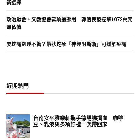
新選擇
政治獻金、文教協會款項遭挪用 郭信良被控拿1072萬元
還私債
皮蛇痛到睡不著？帶狀皰疹「神經阻斷術」可緩解疼痛
近期熱門