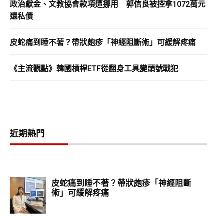
政治獻金、文教協會款項遭挪用 郭信良被控拿1072萬元
還私債
皮蛇痛到睡不著？帶狀皰疹「神經阻斷術」可緩解疼痛
《主流觀點》韓國槓桿ETF從翻身工具變頭號戰犯
近期熱門