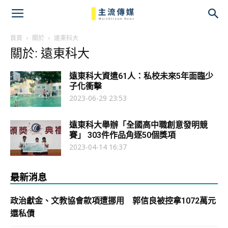
主
流
首頁
關於
遠東科大
關於: 遠東科大
傳
遠東科大資遣61人：私校未來5年面臨少
媒
子化衝擊
2023-06-29 23:53
遠東科大舉辦「全國高中職創意發明競
賽」 303件作品角逐50個獎項
2023-04-14 16:37
最新消息
政治獻金、文教協會款項遭挪用 郭信良被控拿1072萬元
還私債