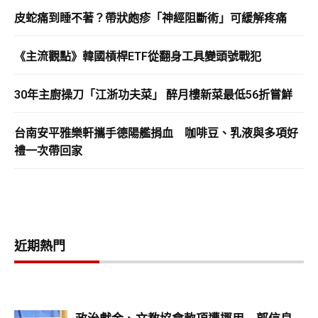
皮蛇痛到睡不著？帶狀皰疹「神經阻斷術」可緩解疼痛
《主流觀點》韓國槓桿ETF從翻身工具變頭號戰犯
30年主廚操刀「江浙功夫菜」 醉月樓新菜最低56折嘗鮮
台南安平雅樂軒攜手德陽艦捐血 咖啡豆、乳液與多項好
禮一次帶回家
近期熱門