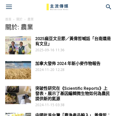
主
流
首頁
關於
農業
關於: 農業
傳
2025麻豆文旦節／黃偉哲喊話「台南還是
媒
有文旦」
2025-09-16 11:36
加拿大發佈 2024 年新小麥作物報告
2024-11-20 12:28
突破性研究在《Scientific Reports》上
發表，展示了基因編輯微生物如何為農民
提供新的氮源
2024-11-15 03:38
中國批准台灣「農漁產品輸入」 黃偉哲：