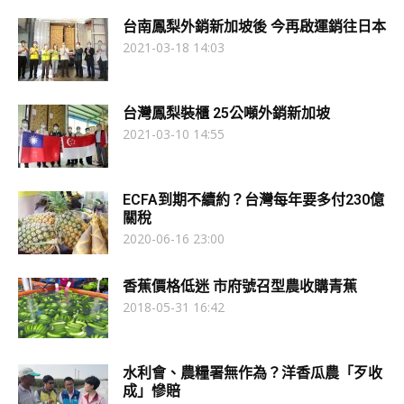
台南鳳梨外銷新加坡後 今再啟運銷往日本
2021-03-18 14:03
台灣鳳梨裝櫃 25公噸外銷新加坡
2021-03-10 14:55
ECFA到期不續約？台灣每年要多付230億
關稅
2020-06-16 23:00
香蕉價格低迷 市府號召型農收購青蕉
2018-05-31 16:42
水利會、農糧署無作為？洋香瓜農「歹收
成」慘賠