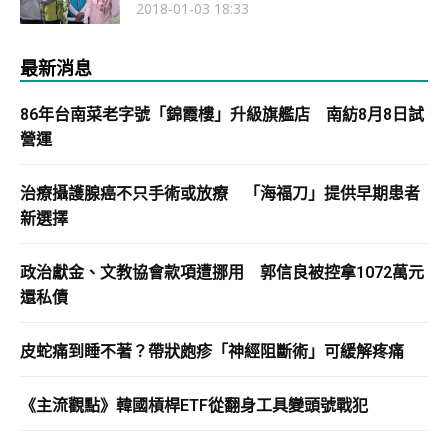
2018-01-03 18:33
最新消息
86年台南菜老字號「錦霞樓」升級旗艦店 南紡8月8日試
營運
治療攝護腺癌不只手術或放療 「海福刀」提供早期患者
新選擇
政治獻金、文教協會款項遭挪用 郭信良被控拿1072萬元
還私債
皮蛇痛到睡不著？帶狀皰疹「神經阻斷術」可緩解疼痛
《主流觀點》韓國槓桿ETF從翻身工具變頭號戰犯