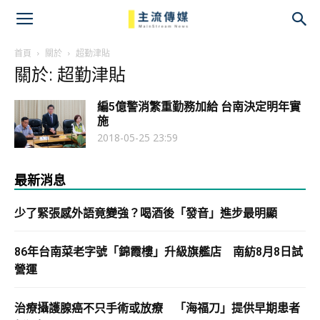
主
流
首頁
關於
超勤津貼
關於: 超勤津貼
傳
編5億警消繁重勤務加給 台南決定明年實
媒
施
2018-05-25 23:59
最新消息
少了緊張感外語竟變強？喝酒後「發音」進步最明顯
86年台南菜老字號「錦霞樓」升級旗艦店 南紡8月8日試
營運
治療攝護腺癌不只手術或放療 「海福刀」提供早期患者