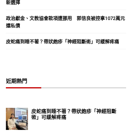
新選擇
政治獻金、文教協會款項遭挪用 郭信良被控拿1072萬元
還私債
皮蛇痛到睡不著？帶狀皰疹「神經阻斷術」可緩解疼痛
近期熱門