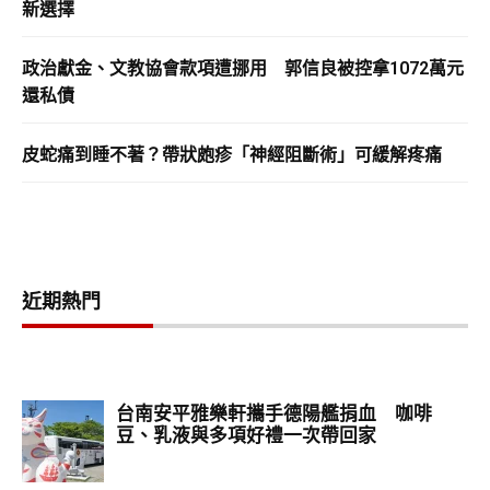
新選擇
政治獻金、文教協會款項遭挪用 郭信良被控拿1072萬元
還私債
皮蛇痛到睡不著？帶狀皰疹「神經阻斷術」可緩解疼痛
近期熱門