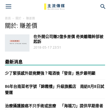
主
流
首頁
關於
賺差價
關於: 賺差價
傳
在外開公司賺2億多差價 奇美離職幹部被
媒
起訴
2018-05-17 23:51
最新消息
少了緊張感外語竟變強？喝酒後「發音」進步最明顯
86年台南菜老字號「錦霞樓」升級旗艦店 南紡8月8日試
營運
治療攝護腺癌不只手術或放療 「海福刀」提供早期患者