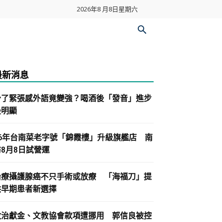
2026年8 月8日星期六
最新消息
少了緊張感外語竟變強？喝酒後「發音」進步
最明顯
86年台南菜老字號「錦霞樓」升級旗艦店 南
紡8月8日試營運
治療攝護腺癌不只手術或放療 「海福刀」提
供早期患者新選擇
政治獻金、文教協會款項遭挪用 郭信良被控