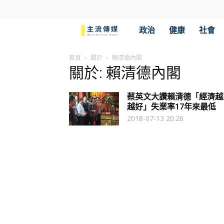
主
政治
健康
社會
流
首頁
關於
賴清德內閣
關於: 賴清德內閣
傳
蔡英文大讚賴清德「經濟越
媒
越好」失業率17年來最低
2018-07-13 20:26