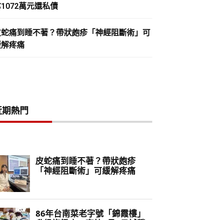
1072萬元還私債
皮蛇痛到睡不著？帶狀皰疹「神經阻斷術」可
緩解疼痛
近期熱門