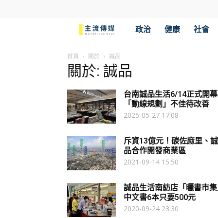
主
政治
健康
社會
流
首頁
關於
誠品
關於: 誠品
傳
台南誠品生活6/14正式開幕
媒
「動線規劃」不佳待改善
2025-05-27 17:08
斥資13億元！碳佐麻里、誠
品合作開發商業區
2021-09-14 15:50
誠品生活南紡店「曬書市集
中文書6本只要500元
2020-09-24 23:30