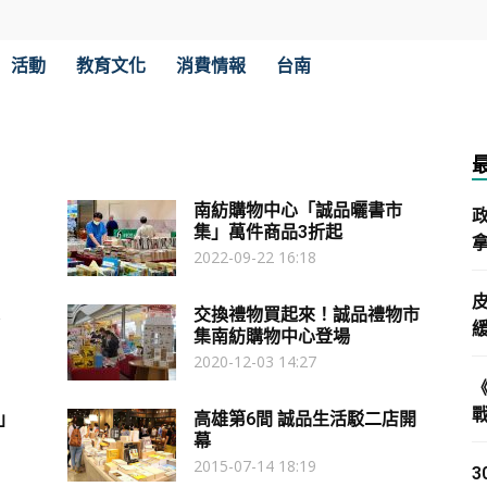
活動
教育文化
消費情報
台南
南紡購物中心「誠品曬書市
集」萬件商品3折起
拿
2022-09-22 16:18
交換禮物買起來！誠品禮物市
集南紡購物中心登場
2020-12-03 14:27
」
高雄第6間 誠品生活駁二店開
幕
2015-07-14 18:19