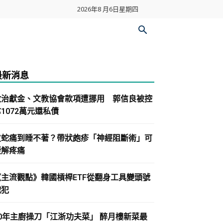
2026年8 月6日星期四
最新消息
政治獻金、文教協會款項遭挪用 郭信良被控
1072萬元還私債
皮蛇痛到睡不著？帶狀皰疹「神經阻斷術」可
緩解疼痛
《主流觀點》韓國槓桿ETF從翻身工具變頭號
戰犯
30年主廚操刀「江浙功夫菜」 醉月樓新菜最