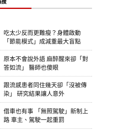
熱搜
吃太少反而更難瘦？身體啟動
「節能模式」成減重最大盲點
原本不會說外語 麻醉醒來卻「對
答如流」 醫師也傻眼
跟流感患者同住幾天卻「沒被傳
染」 研究結果讓人意外
借車也有事 「無照駕駛」新制上
路 車主、駕駛一起重罰