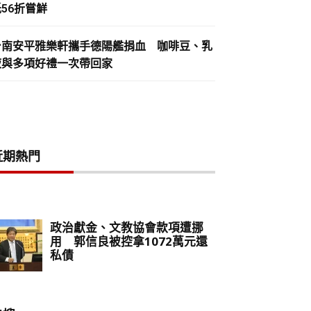
56折嘗鮮
台南安平雅樂軒攜手德陽艦捐血 咖啡豆、乳
液與多項好禮一次帶回家
近期熱門