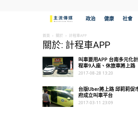
主
政治
健康
社會
流
首頁
關於
計程車APP
關於: 計程車APP
傳
叫車要用APP 台南多元化
媒
程車9人座、休旅車將上路
2017-08-28 13:20
台版Uber將上路 邱莉莉促
府成立叫車平台
2017-03-11 23:09