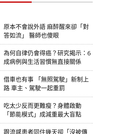
原本不會說外語 麻醉醒來卻「對
答如流」 醫師也傻眼
為何自律仍會得癌？研究揭示：6
成病例與生活習慣無直接關係
借車也有事 「無照駕駛」新制上
路 車主、駕駛一起重罰
吃太少反而更難瘦？身體啟動
「節能模式」成減重最大盲點
跟流感患者同住幾天卻「沒被傳