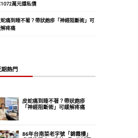
1072萬元還私債
皮蛇痛到睡不著？帶狀皰疹「神經阻斷術」可
緩解疼痛
近期熱門