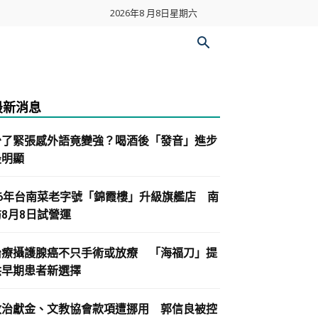
2026年8 月8日星期六
最新消息
少了緊張感外語竟變強？喝酒後「發音」進步
最明顯
86年台南菜老字號「錦霞樓」升級旗艦店 南
紡8月8日試營運
治療攝護腺癌不只手術或放療 「海福刀」提
供早期患者新選擇
政治獻金、文教協會款項遭挪用 郭信良被控