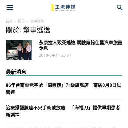
主
流
首頁
關於
肇事逃逸
關於: 肇事逃逸
傳
永康撞人致死逃逸 駕駛竟躲佳里汽車旅館
媒
休息
2018-04-11 23:57
最新消息
86年台南菜老字號「錦霞樓」升級旗艦店 南紡8月8日試
營運
治療攝護腺癌不只手術或放療 「海福刀」提供早期患者
新選擇