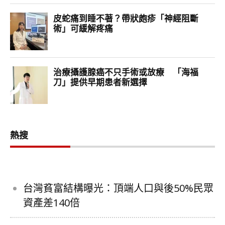
熱搜
台灣貧富結構曝光：頂端人口與後50%民眾
資產差140倍