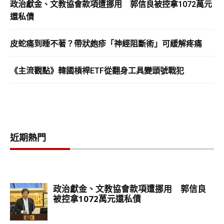
政治獻金、文教協會款項遭挪用 郭信良被控拿1072萬元
還私債
皮蛇痛到睡不著？帶狀皰疹「神經阻斷術」可緩解疼痛
《主流觀點》韓國槓桿ETF從翻身工具變頭號戰犯
近期熱門