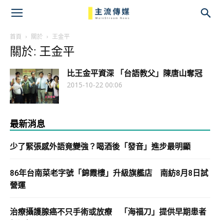
主
流
首頁
關於
王金平
關於: 王金平
傳
比王金平資深 「台語教父」陳唐山奪冠
媒
2015-10-22 00:06
最新消息
少了緊張感外語竟變強？喝酒後「發音」進步最明顯
86年台南菜老字號「錦霞樓」升級旗艦店 南紡8月8日試
營運
治療攝護腺癌不只手術或放療 「海福刀」提供早期患者