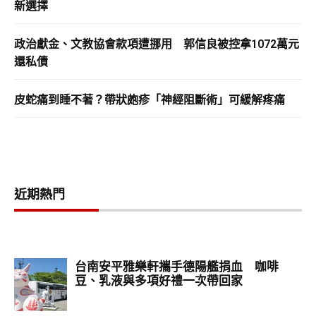
新選擇
政治獻金、文教協會款項遭挪用 郭信良被控拿1072萬元
還私債
皮蛇痛到睡不著？帶狀皰疹「神經阻斷術」可緩解疼痛
近期熱門