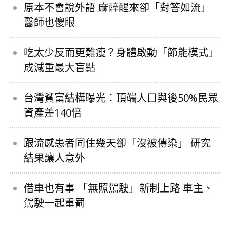
原本不會說外語 麻醉醒來卻「對答如流」
醫師也傻眼
吃太少反而更難瘦？身體啟動「節能模式」
成減重最大盲點
台灣貧富結構曝光：頂端人口與後50%民眾
資產差140倍
跟流感患者同住幾天卻「沒被傳染」 研究
結果讓人意外
借車也有事 「無照駕駛」新制上路 車主、
駕駛一起重罰