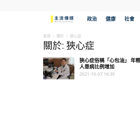
主
政治
健康
社會
流
首頁
關於
狹心症
關於: 狹心症
傳
狹心症俗稱「心包油」 年
媒
人患病比例增加
2021-10-07 16:39