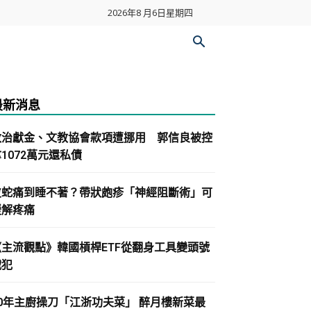
2026年8 月6日星期四
最新消息
政治獻金、文教協會款項遭挪用 郭信良被控
1072萬元還私債
皮蛇痛到睡不著？帶狀皰疹「神經阻斷術」可
緩解疼痛
《主流觀點》韓國槓桿ETF從翻身工具變頭號
戰犯
30年主廚操刀「江浙功夫菜」 醉月樓新菜最