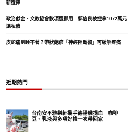
新選擇
政治獻金、文教協會款項遭挪用 郭信良被控拿1072萬元
還私債
皮蛇痛到睡不著？帶狀皰疹「神經阻斷術」可緩解疼痛
近期熱門