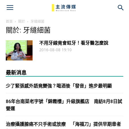
主
流
首頁
關於
牙縫細菌
關於: 牙縫細菌
傳
不用牙線竟會蛀牙！看牙醫怎麼說
媒
2016-08-08 19:10
最新消息
少了緊張感外語竟變強？喝酒後「發音」進步最明顯
86年台南菜老字號「錦霞樓」升級旗艦店 南紡8月8日試
營運
治療攝護腺癌不只手術或放療 「海福刀」提供早期患者