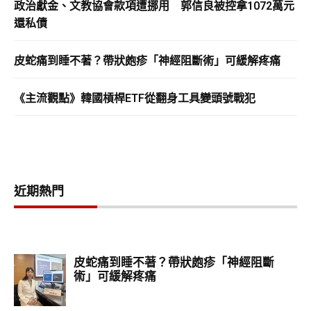
政治獻金、文教協會款項遭挪用 郭信良被控拿1072萬元
還私債
皮蛇痛到睡不著？帶狀皰疹「神經阻斷術」可緩解疼痛
《主流觀點》韓國槓桿ETF從翻身工具變頭號戰犯
近期熱門