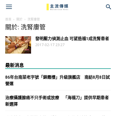
主
流
首頁
關於
洗腎廔管
關於: 洗腎廔管
傳
發明壓力偵測止血 可望造福1成洗腎患者
媒
2017-02-17 23:27
最新消息
86年台南菜老字號「錦霞樓」升級旗艦店 南紡8月8日試
營運
治療攝護腺癌不只手術或放療 「海福刀」提供早期患者
新選擇