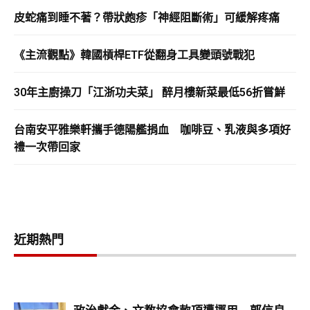
皮蛇痛到睡不著？帶狀皰疹「神經阻斷術」可緩解疼痛
《主流觀點》韓國槓桿ETF從翻身工具變頭號戰犯
30年主廚操刀「江浙功夫菜」 醉月樓新菜最低56折嘗鮮
台南安平雅樂軒攜手德陽艦捐血 咖啡豆、乳液與多項好
禮一次帶回家
近期熱門