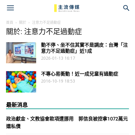
主
流
首頁
關於
注意力不足過動症
關於: 注意力不足過動症
傳
動不停、坐不住其實不是調皮：台灣「注
媒
意力不足過動症」近1成
2026-01-13 16:17
不專心易衝動！近一成兒童有過動症
2016-10-19 18:53
最新消息
政治獻金、文教協會款項遭挪用 郭信良被控拿1072萬元
還私債