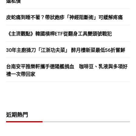
還私債
皮蛇痛到睡不著？帶狀皰疹「神經阻斷術」可緩解疼痛
《主流觀點》韓國槓桿ETF從翻身工具變頭號戰犯
30年主廚操刀「江浙功夫菜」 醉月樓新菜最低56折嘗鮮
台南安平雅樂軒攜手德陽艦捐血 咖啡豆、乳液與多項好
禮一次帶回家
近期熱門