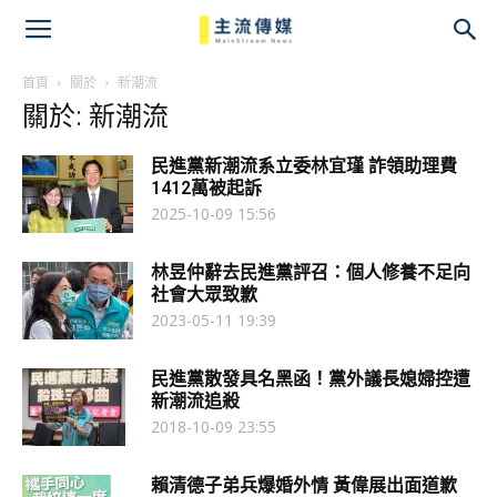
主
流
首頁
關於
新潮流
關於: 新潮流
傳
民進黨新潮流系立委林宜瑾 詐領助理費
媒
1412萬被起訴
2025-10-09 15:56
林昱仲辭去民進黨評召：個人修養不足向
社會大眾致歉
2023-05-11 19:39
民進黨散發具名黑函！黨外議長媳婦控遭
新潮流追殺
2018-10-09 23:55
賴清德子弟兵爆婚外情 黃偉展出面道歉