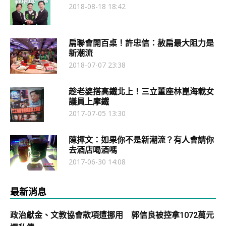
2018-08-18 18:42
扁聯會開百桌！許忠信：赦扁最大阻力是
新潮流
2018-07-07 23:38
趁老婆搭高鐵北上！三立董座林崑海載女
議員上摩鐵
2017-07-05 13:30
陳揮文：如果你不是新潮流？有人會請你
去酒店喝酒嗎
2017-06-30 14:08
最新消息
政治獻金、文教協會款項遭挪用 郭信良被控拿1072萬元