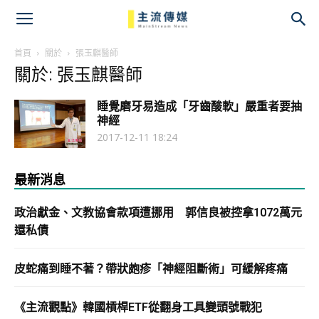
主
流
首頁
關於
張玉麒醫師
關於: 張玉麒醫師
傳
睡覺磨牙易造成「牙齒酸軟」嚴重者要抽
媒
神經
2017-12-11 18:24
最新消息
政治獻金、文教協會款項遭挪用 郭信良被控拿1072萬元
還私債
皮蛇痛到睡不著？帶狀皰疹「神經阻斷術」可緩解疼痛
《主流觀點》韓國槓桿ETF從翻身工具變頭號戰犯