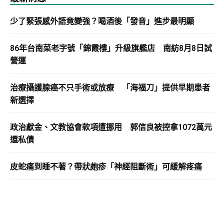
少了緊張感外語竟變強？喝酒後「發音」進步最明顯
86年台南菜老字號「錦霞樓」升級旗艦店 南紡8月8日試
營運
治療攝護腺癌不只手術或放療 「海福刀」提供早期患者
新選擇
政治獻金、文教協會款項遭挪用 郭信良被控拿1072萬元
還私債
皮蛇痛到睡不著？帶狀皰疹「神經阻斷術」可緩解疼痛