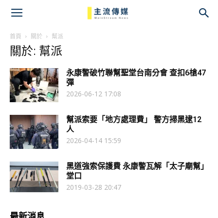
主
流
首頁
關於
幫派
關於: 幫派
傳
永康警破竹聯幫聖堂台南分會 查扣6槍47
媒
彈
2026-06-12 17:08
幫派索要「地方處理費」 警方掃黑逮12
人
2026-04-14 15:59
黑道強索保護費 永康警瓦解「太子廟幫」
堂口
2019-03-28 20:47
最新消息