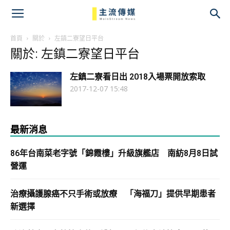
主
流
首頁
關於
左鎮二寮望日平台
關於: 左鎮二寮望日平台
傳
左鎮二寮看日出 2018入場票開放索取
媒
2017-12-07 15:48
最新消息
86年台南菜老字號「錦霞樓」升級旗艦店 南紡8月8日試
營運
治療攝護腺癌不只手術或放療 「海福刀」提供早期患者
新選擇