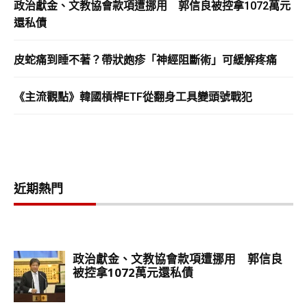
政治獻金、文教協會款項遭挪用 郭信良被控拿1072萬元
還私債
皮蛇痛到睡不著？帶狀皰疹「神經阻斷術」可緩解疼痛
《主流觀點》韓國槓桿ETF從翻身工具變頭號戰犯
近期熱門