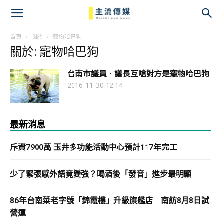
主
流
首頁
關於
寵物哈巴狗
關於: 寵物哈巴狗
傳
台南市議員、議長互嗆對方是寵物哈巴狗
媒
2016-11-30 12:14
最新消息
斥資7900萬 玉井多功能活動中心預計117年完工
少了緊張感外語竟變強？喝酒後「發音」進步最明顯
86年台南菜老字號「錦霞樓」升級旗艦店 南紡8月8日試
營運