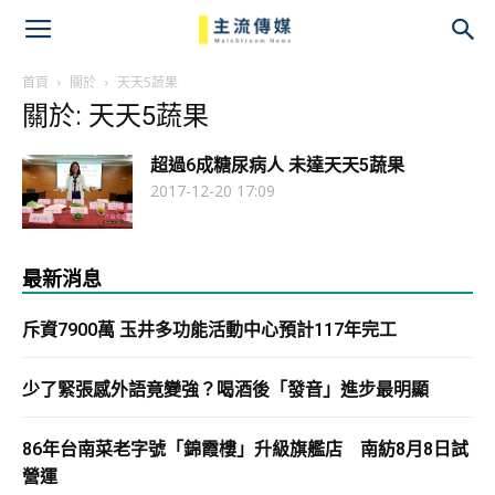
主
流
首頁
關於
天天5蔬果
關於: 天天5蔬果
傳
超過6成糖尿病人 未達天天5蔬果
媒
2017-12-20 17:09
最新消息
斥資7900萬 玉井多功能活動中心預計117年完工
少了緊張感外語竟變強？喝酒後「發音」進步最明顯
86年台南菜老字號「錦霞樓」升級旗艦店 南紡8月8日試
營運